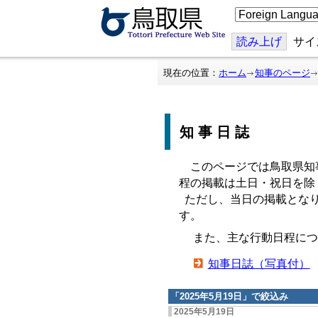
こ
の
ペ
ー
読み上げ
サイ
ジ
を
翻
現在の位置：
ホーム
知事のページ
訳
す
る
知事日誌
このページでは鳥取県知
程の掲載は土日・祝日を除
ただし、当日の掲載となり
す。
また、主な行動日程につ
知事日誌（写真付）
「
2025年5月19日
」で絞込み
2025年5月19日