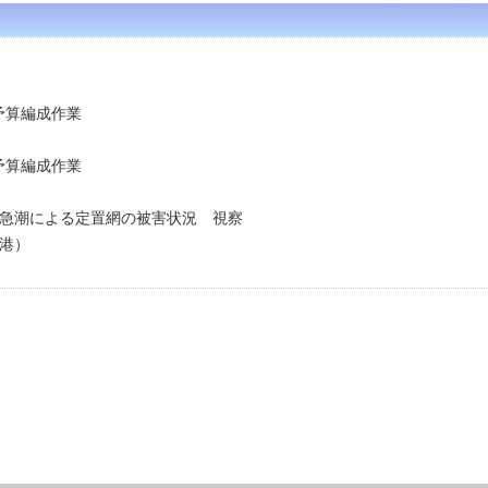
予算編成作業
正予算編成作業
及び急潮による定置網の被害状況 視察
港）