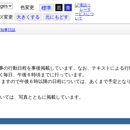
色変更
標準
黒
青
ズ変更
大
きくする
元
にもどす
知事日誌
事の行動日程を事後掲載しています。なお、テキストによる行
く毎日、午後６時頃までに行っています。
ますので午後６時以降の日程については、あくまで予定とな
いては、写真とともに掲載しています。