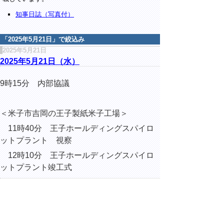
知事日誌（写真付）
「
2025年5月21日
」で絞込み
2025年5月21日
2025年5月21日（水）
9時15分 内部協議
＜米子市吉岡の王子製紙米子工場＞
11時40分 王子ホールディングスパイロ
ットプラント 視察
12時10分 王子ホールディングスパイロ
ットプラント竣工式
▲ページ上部に戻る
と
個人情報保護
|
リンクについて
|
著作権に