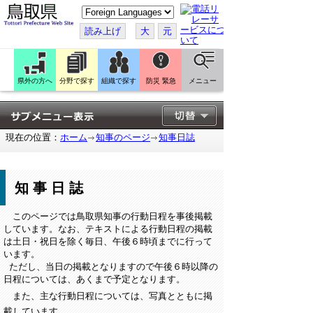
こ
の
ペ
読み上げ
大
元
ー
ジ
を
翻
訳
県外の方へ
分野で探す
組織で探す
防災 緊急
メニュー
す
る
現在の位置：
ホーム
知事のページ
知事日誌
知事日誌
このページでは鳥取県知事の行動日程を事後掲載
しています。なお、テキストによる行動日程の掲載
は土日・祝日を除く毎日、午後６時頃までに行って
います。
ただし、当日の掲載となりますので午後６時以降の
日程については、あくまで予定となります。
また、主な行動日程については、写真とともに掲
載しています。