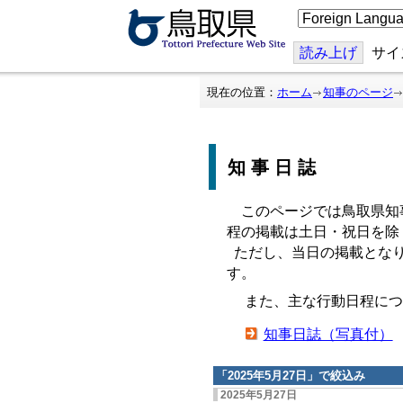
こ
の
ペ
ー
読み上げ
サイ
ジ
を
翻
現在の位置：
ホーム
知事のページ
訳
す
る
知事日誌
このページでは鳥取県知
程の掲載は土日・祝日を除
ただし、当日の掲載となり
す。
また、主な行動日程につ
知事日誌（写真付）
「
2025年5月27日
」で絞込み
2025年5月27日