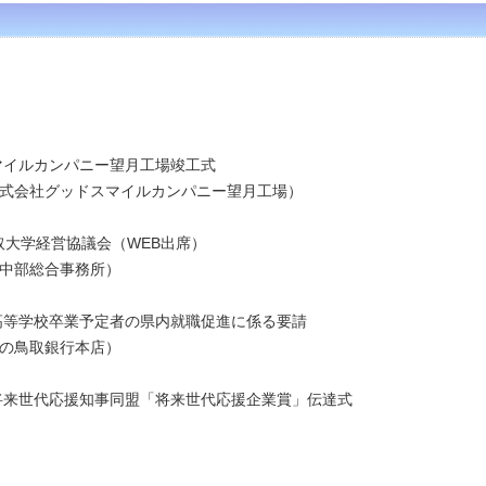
スマイルカンパニー望月工場竣工式
グッドスマイルカンパニー望月工場）
鳥取大学経営協議会（WEB出席）
部総合事務所）
規高等学校卒業予定者の県内就職促進に係る要請
鳥取銀行本店）
の将来世代応援知事同盟「将来世代応援企業賞」伝達式