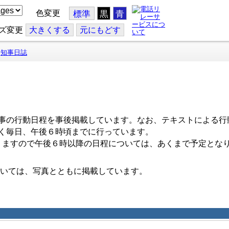
色変更
標準
黒
青
ズ変更
大
きくする
元
にもどす
知事日誌
事の行動日程を事後掲載しています。なお、テキストによる行
く毎日、午後６時頃までに行っています。
ますので午後６時以降の日程については、あくまで予定とな
いては、写真とともに掲載しています。