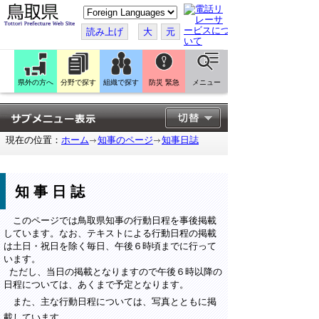
こ
の
ペ
読み上げ
大
元
ー
ジ
を
翻
訳
県外の方へ
分野で探す
組織で探す
防災 緊急
メニュー
す
る
現在の位置：
ホーム
知事のページ
知事日誌
知事日誌
このページでは鳥取県知事の行動日程を事後掲載
しています。なお、テキストによる行動日程の掲載
は土日・祝日を除く毎日、午後６時頃までに行って
います。
ただし、当日の掲載となりますので午後６時以降の
日程については、あくまで予定となります。
また、主な行動日程については、写真とともに掲
載しています。