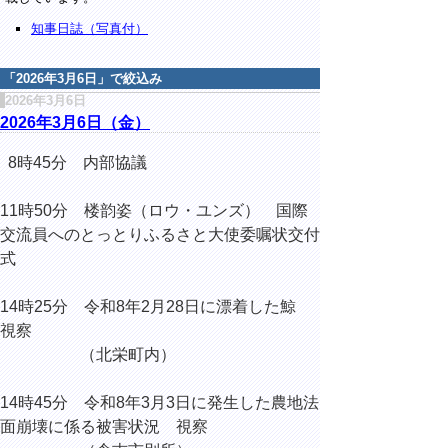
知事日誌（写真付）
「
2026年3月6日
」で絞込み
2026年3月6日
2026年3月6日（金）
8時45分 内部協議
11時50分 楼韵姿（ロウ・ユンズ） 国際
交流員へのとっとりふるさと大使委嘱状交付
式
14時25分 令和8年2月28日に漂着した鯨
視察
（北栄町内）
14時45分 令和8年3月3日に発生した農地法
面崩壊に係る被害状況 視察