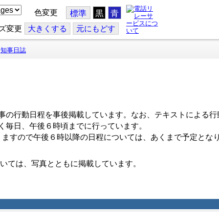
色変更
標準
黒
青
ズ変更
大
きくする
元
にもどす
知事日誌
事の行動日程を事後掲載しています。なお、テキストによる行
く毎日、午後６時頃までに行っています。
ますので午後６時以降の日程については、あくまで予定とな
いては、写真とともに掲載しています。