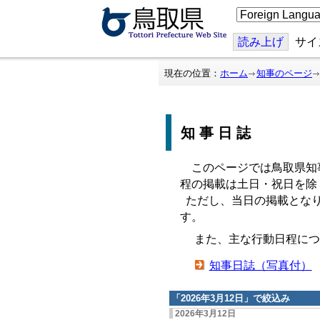
こ
の
ペ
ー
読み上げ
サイ
ジ
を
翻
現在の位置：
ホーム
知事のページ
訳
す
る
知事日誌
このページでは鳥取県知
程の掲載は土日・祝日を除
ただし、当日の掲載となり
す。
また、主な行動日程につ
知事日誌（写真付）
「
2026年3月12日
」で絞込み
2026年3月12日