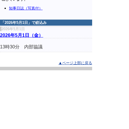
知事日誌（写真付）
「
2026年5月1日
」で絞込み
2026年5月1日
2026年5月1日（金）
13時30分 内部協議
▲ページ上部に戻る
と
個人情報保護
|
リンクについて
|
著作権に
り
ついて
|
アクセシビリティ
ネ
ッ
鳥取県総務部総務課
住所 〒680-8570
ト
鳥取県鳥取市東町1丁目220
へ
電話
0857-26-7012
ファクシミリ 0857-26-8122
の