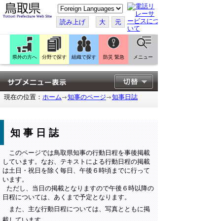
こ
の
ペ
読み上げ
大
元
ー
ジ
を
翻
訳
県外の方へ
分野で探す
組織で探す
防災 緊急
メニュー
す
る
現在の位置：
ホーム
知事のページ
知事日誌
知事日誌
このページでは鳥取県知事の行動日程を事後掲載
しています。なお、テキストによる行動日程の掲載
は土日・祝日を除く毎日、午後６時頃までに行って
います。
ただし、当日の掲載となりますので午後６時以降の
日程については、あくまで予定となります。
また、主な行動日程については、写真とともに掲
載しています。