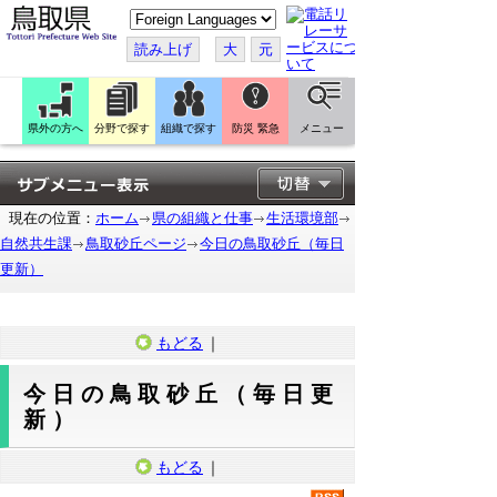
こ
の
ペ
読み上げ
大
元
ー
ジ
を
翻
訳
県外の方へ
分野で探す
組織で探す
防災 緊急
メニュー
す
る
現在の位置：
ホーム
県の組織と仕事
生活環境部
自然共生課
鳥取砂丘ページ
今日の鳥取砂丘（毎日
更新）
もどる
｜
今日の鳥取砂丘（毎日更
新）
もどる
｜