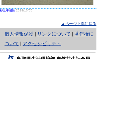
砂丘事務所
2018/10/05
▲ページ上部に戻る
と
個人情報保護
|
リンクについて
|
著作権に
り
ついて
|
アクセシビリティ
ネ
鳥取県生活環境部 自然共生社会局
ッ
自然共生課
住所 〒680-8570
ト
鳥取県鳥取市東町1丁目220
へ
電話
0857-26-7199
ファクシミリ 0857-26-7561
の
E-mail
shizen-kyousei@pref.tottori.lg.jp
「メールでの問い合わせについてお願い」
ドメイン指定受信・拒否などの設定をされてい
る場合は、「@pref.tottori.lg.jp」からの電子メールを
受信可能な設定としてください。
鳥取砂丘レンジャー詰所