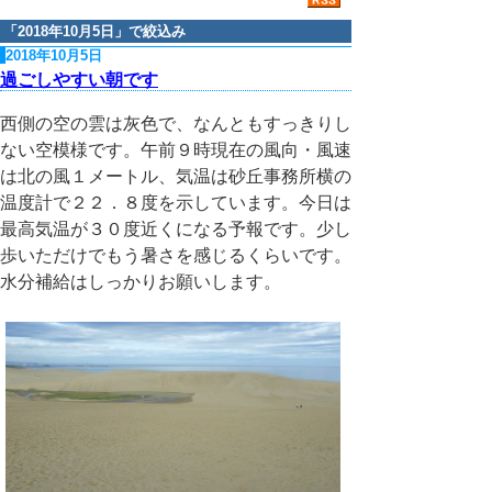
「
2018年10月5日
」で絞込み
2018年10月5日
過ごしやすい朝です
西側の空の雲は灰色で、なんともすっきりし
ない空模様です。午前９時現在の風向・風速
は北の風１メートル、気温は砂丘事務所横の
温度計で２２．８度を示しています。今日は
最高気温が３０度近くになる予報です。少し
歩いただけでもう暑さを感じるくらいです。
水分補給はしっかりお願いします。