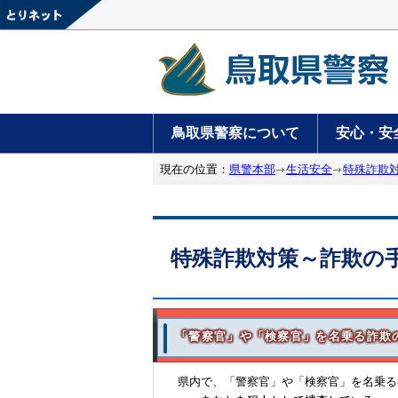
鳥取県警察について
安心・安
現在の位置：
県警本部
生活安全
特殊詐欺
特殊詐欺対策～詐欺の
「警察官」や「検察官」を名乗る詐欺
県内で、「警察官」や「検察官」を名乗る