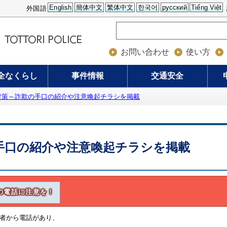
English
簡体中文
繁体中文
한국어
русский
Tiếng Việt
外国語
お問い合わせ
使い方
全なくらし
事件情報
交通安全
対策～詐欺の手口の紹介や注意喚起チラシを掲載
手口の紹介や注意喚起チラシを掲載
の電話に注意を！
者から電話があり、