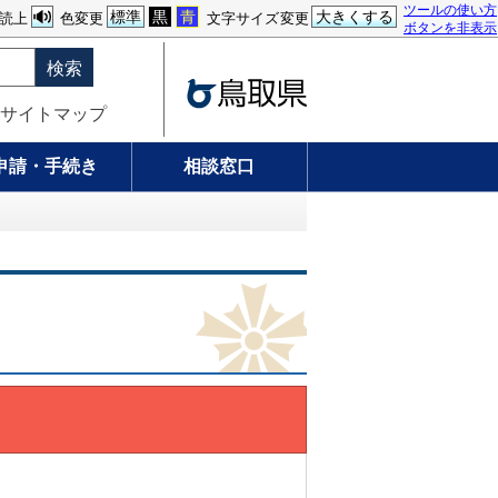
ツールの使い方
標準
黒
青
大きくする
読上
色変更
文字サイズ変更
ボタンを非表示
検索
サイトマップ
申請・手続き
相談窓口