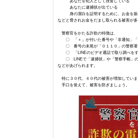
あなたを犯人として捜査している
あなたに逮捕状が出ている
身の潔白を証明するために、お金を振
などと脅されお金をだまし取られる被害が多
警察官をかたる詐欺の特徴は、
〇 「＋」が付いた番号や「非通知」「表
〇 番号の末尾が「０１１０」の警察署な
〇 「LINEのビデオ通話で取り調べを
〇 LINEで「逮捕状」や「警察手帳」
などがあげられます。
特に３０代、４０代の被害が増加していま
手口を覚えて、被害を防ぎましょう。