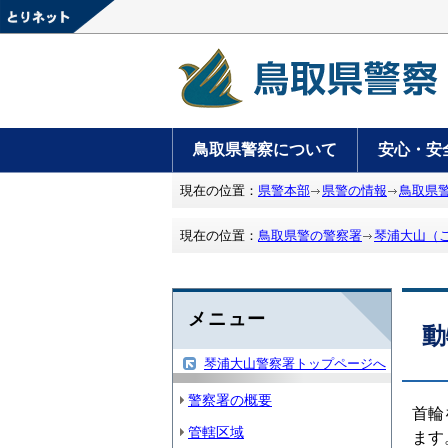
鳥取県警察について
安心・安
現在の位置：
県警本部
県警の情報
鳥取県
現在の位置：
鳥取県警の警察署
琴浦大山（
メニュー
動
琴浦大山警察署トップページへ
警察署の概要
首輪
管轄区域
ま