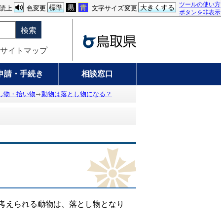
ツールの使い方
標準
黒
青
大きくする
読上
色変更
文字サイズ変更
ボタンを非表示
検索
サイトマップ
申請・手続き
相談窓口
し物・拾い物
動物は落とし物になる？
考えられる動物は、落とし物となり