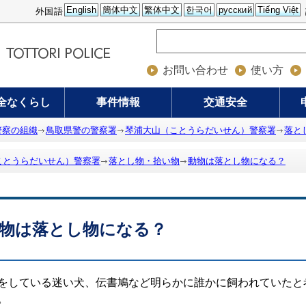
English
簡体中文
繁体中文
한국어
русский
Tiếng Việt
外国語
お問い合わせ
使い方
全なくらし
事件情報
交通安全
警察の組織
鳥取県警の警察署
琴浦大山（ことうらだいせん）警察署
落と
ことうらだいせん）警察署
落とし物・拾い物
動物は落とし物になる？
物は落とし物になる？
をしている迷い犬、伝書鳩など明らかに誰かに飼われていたと
す。