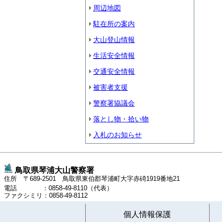
周辺地図
駐在所の案内
大山登山情報
生活安全情報
交通安全情報
被害者支援
警察署協議会
落とし物・拾い物
入札のお知らせ
鳥取県琴浦大山警察署
住所 〒689-2501 鳥取県東伯郡琴浦町大字赤碕1919番地21
電話 ：0858-49-8110（代表）
ファクシミリ：0858-49-8112
個人情報保護