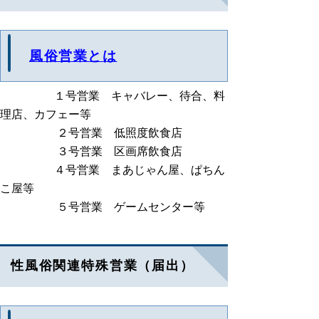
風俗営業とは
１号営業 キャバレー、待合、料
理店、カフェー等
２号営業 低照度飲食店
３号営業 区画席飲食店
４号営業 まあじゃん屋、ぱちん
こ屋等
５号営業 ゲームセンター等
性風俗関連特殊営業（届出）