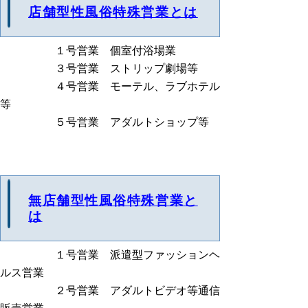
店舗型性風俗特殊営業とは
１号営業 個室付浴場業
３号営業 ストリップ劇場等
４号営業 モーテル、ラブホテル
等
５号営業 アダルトショップ等
無店舗型性風俗特殊営業と
は
１号営業 派遣型ファッションヘ
ルス営業
２号営業 アダルトビデオ等通信