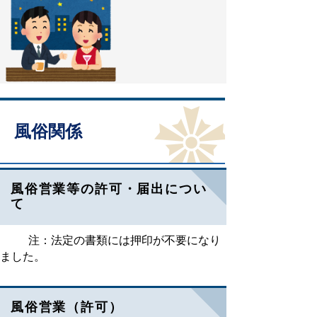
風俗関係
風俗営業等の許可・届出につい
て
注：法定の書類には押印が不要になり
ました。
風俗営業（許可）