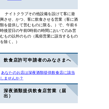
ナイトクラブその他設備を設けて客に遊
興させ、かつ、客に飲食させる営業（客に酒
類を提供して営むものに限る。）で、午前６
時後翌日の午前0時前の時間においてのみ営
むもの以外のもの（風俗営業に該当するもの
を除く。）
飲食店許可申請者のみなさまへ
あなたのお店は深夜酒類提供飲食店に該当
しませんか？
深夜酒類提供飲食店営業（届
出）