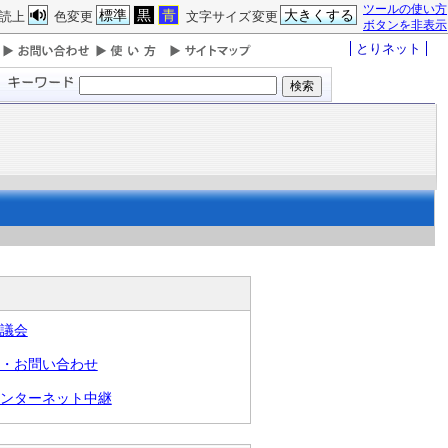
ツールの使い方
標準
黒
青
大きくする
読上
色変更
文字サイズ変更
ボタンを非表示
とりネット
議会
・お問い合わせ
ンターネット中継