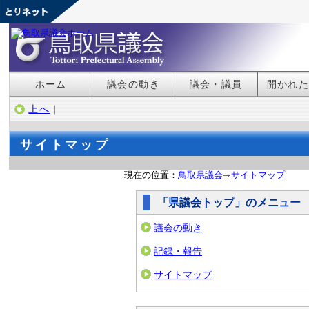
ホーム
議会の動き
議会・議員
開かれ
上へ
｜
サイトマップ
現在の位置：
鳥取県議会
サイトマップ
「県議会トップ」のメニュー
議会の動き
記録・報告
サイトマップ