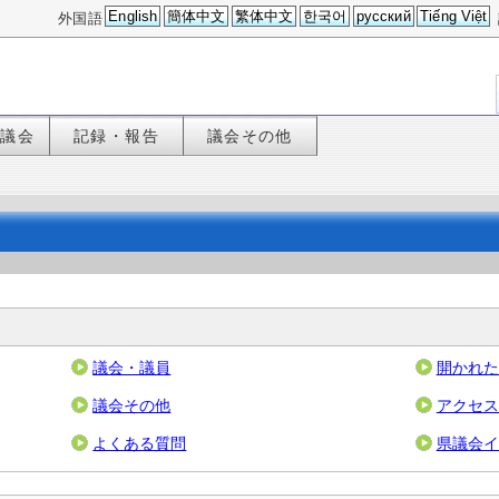
English
簡体中文
繁体中文
한국어
русский
Tiếng Việt
外国語
た議会
記録・報告
議会その他
議会・議員
開かれた
議会その他
アクセス
よくある質問
県議会イ