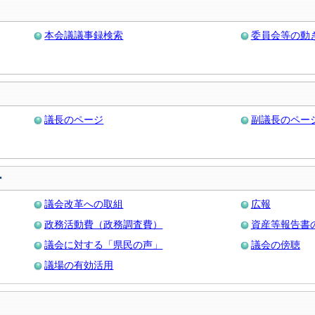
本会議議事録検索
委員会等の動
議長のページ
副議長のペー
ー
議会改革への取組
広報
政務活動費（政務調査費）
資産等報告書
議会に対する「県民の声」
議会の傍聴
議場の有効活用