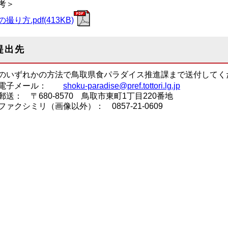
考＞
撮り方.pdf(413KB)
提出先
のいずれかの方法で鳥取県食パラダイス推進課まで送付してく
電子メール：
shoku-paradise@pref.tottori.lg.jp
郵送： 〒680-8570 鳥取市東町1丁目220番地
ファクシミリ（画像以外）： 0857-21-0609