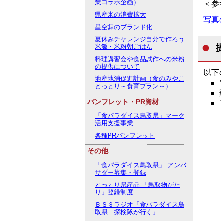
業コラボ企画）
＜参
県産米の消費拡大
写真の
星空舞のブランド化
夏休みチャレンジ自分で作ろう
米飯・米粉朝ごはん
料理講習会や食品試作への米粉
の提供について
以下
地産地消促進計画（食のみやこ
とっとり～食育プラン～）
パンフレット・PR資材
「食パラダイス鳥取県」マーク
活用支援事業
各種PRパンフレット
その他
「食パラダイス鳥取県」 アンバ
サダー募集・登録
とっとり県産品 「鳥取物がた
り」登録制度
ＢＳＳラジオ「食パラダイス鳥
取県 探検隊が行く」