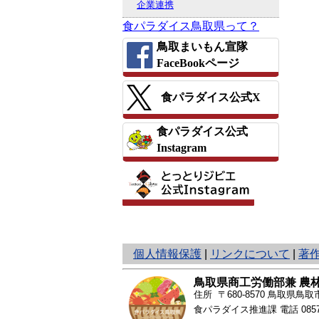
企業連携
食パラダイス鳥取県って？
鳥取まいもん宣隊
FaceBookページ
食パラダイス公式X
食パラダイス公式
Instagram
と
個人情報保護
|
リンクについて
|
著
り
ネ
鳥取県商工労働部兼 農
ッ
住所 〒680-8570
鳥取県鳥取市
ト
食パラダイス推進課 電話
085