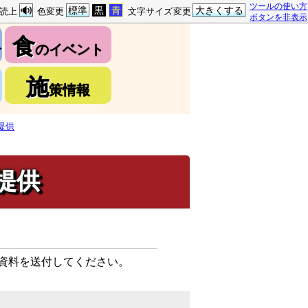
ツールの使い方
標準
黒
青
大きくする
読上
色変更
文字サイズ変更
ボタンを非表示
食
介
のイベント
施
策情報
提供
提供
資料を送付してください。