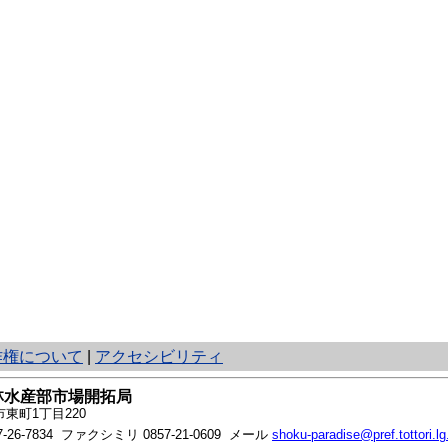
作権について
|
アクセシビリティ
林水産部市場開拓局
東町1丁目220
7-26-7834
ファクシミリ 0857-21-0609 メール
shoku-paradise@pref.tottori.lg