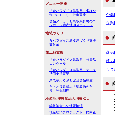
メニュー開発
「食パラダイス鳥取県」多様な
企業情
食でおもてなし推進事業
食品メーカーと鳥取県食材のコ
企業情
ラボ ～地産地消メニュー～
地域づくり
食パラダイス鳥取県づくり支援
交付金
加工品支援
商品情
「食パラダイス鳥取県」特産品
商品情
コンクール
まとめ
「食パラダイス鳥取県」マーク
活用支援事業
鳥取県ふるさと認証食品制度
とっとり県産品「鳥取物がた
り」登録制度
地産地消/県産品の消費拡大
学校給食への地産地消
地産地消プロジェクト（民間企