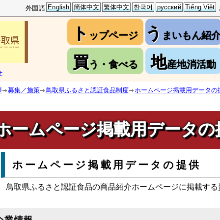
English
簡体中文
繁体中文
한국어
русский
Tiếng Việt
外国語
ト
う
ップページ
まいもん紹
買
地
う・食べる
産地消活動
せ
課
募集／施策
鳥取県ふるさと認証食品制度
ホームページ掲載用データの
ホームページ掲載用データの
ホームページ掲載用データの提供
鳥取県ふるさと認証食品の商品紹介ホームページに掲載する