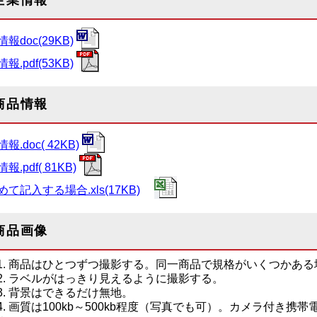
企業情報
報doc(29KB)
報.pdf(53KB)
商品情報
報.doc( 42KB)
報.pdf( 81KB)
て記入する場合.xls(17KB)
商品画像
商品はひとつずつ撮影する。同一商品で規格がいくつかある
ラベルがはっきり見えるように撮影する。
背景はできるだけ無地。
画質は100kb～500kb程度（写真でも可）。カメラ付き携