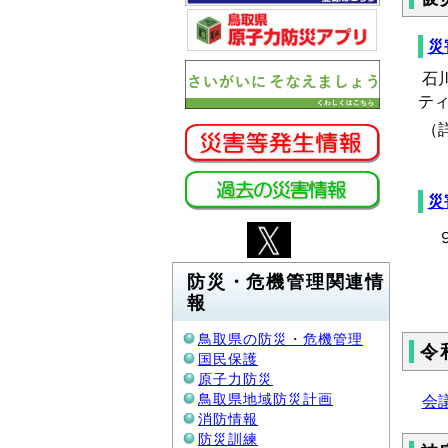
災
石
テ
（
災
９
＜
防災・危機管理関連情
（
報
鳥取県の防災・危機管理
令
国民保護
原子力防災
鳥取県地域防災計画
会議
消防情報
防災訓練