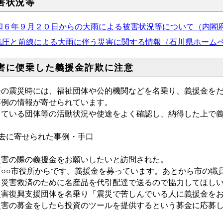
害状況等
和６年９月２０日からの大雨による被害状況等について（内閣
気圧と前線による大雨に伴う災害に関する情報（石川県ホーム
害に便乗した義援金詐欺に注意
去の震災時には、福祉団体や公的機関などを名乗り、義援金を
事例の情報が寄せられています。
っている団体等の活動状況や使途をよく確認し、納得した上で
過去に寄せられた事例・手口
災害の際の義援金をお願いしたいと訪問された。
「○○市役所からです。義援金を募っています。あとから市の職
「災害救済のために名産品を代引配達で送るので協力してほし
災害復興支援団体を名乗り「震災で苦しんでいる人に義援金を
災害の募金をしたら投資のツールを提供するという募金に応募