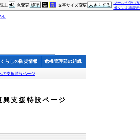
ツールの使い方
標準
黒
青
大きくする
読上
色変更
文字サイズ変更
ボタンを非表示
合せ
くらしの防災情報
危機管理部の組織
への支援特設ページ
復興支援特設ページ