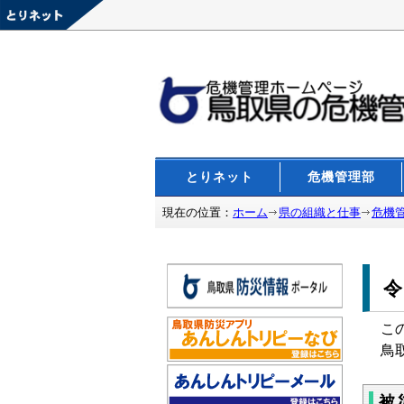
とりネット
危機管理部
現在の位置：
ホーム
県の組織と仕事
危機
こ
鳥
被