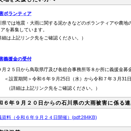
害ボランティア
川県では
地震・大雨に関する泥かきなどのボランティアや農地
ィアを募集しています。
詳細は上記リンク先をご確認ください。）
害義援金の受付
月２５日から鳥取県庁及び各総合事務所等８か所に義援金募
設置期間＞令和６年９月25日（水）から令和７年３月31日
詳細は上記リンク先をご確認ください。）
和６年９月２０日からの石川県の大雨被害に係る連
資料（令和６年９月２４日開催）(pdf:284KB)