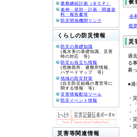
被
業務継続計画（ＢＣＰ）
条例・規則・計画・関連資
料・報告書等
令
防災関係機関リンク
低
くらしの防災情報
災
防災の基礎知識
(風水害の基礎知識、災害
過
時の対応 等)
防災お役立ち情報
る
(危険箇所、避難所情報、
募
ハザードマップ 等)
地域の防災対策
(自主防災組織の運営等に
●
関する情報 等)
災害情報配信ツール
・
防災イベント情報
・
・
・
・
災害等関連情報