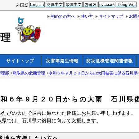
English
簡体中文
繁体中文
한국어
русский
Tiếng Việt
外国語
初めての方へ
使い方
サイトマップ
お問
サイトトップ
災害等発生情報
防災危機管理関連情報
管理部
鳥取県の危機管理
令和６年９月２０日からの大雨被害に係る石川県
令和６年９月２０日からの大雨 石川県
のたびの大雨で被害に遭われた皆様にお見舞い申し上げます。
取県では、石川県の復興に向けて支援します。
災地を支援したい方へ