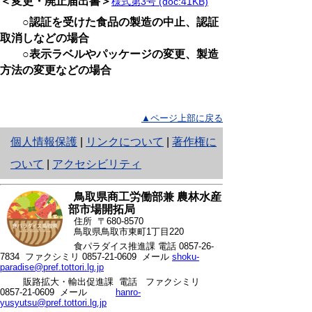
＜変更・廃止
届出書＞
様式第3号 (doc:41KB)
○認証を受けた食品の製造の中止、認証
取消しなどの場合
○表示ラベルやパッケージの変更、製造
方法の変更などの場合
▲ページ上部に戻る
と
個人情報保護
|
リンクについて
|
著作権に
り
ついて
|
アクセシビリティ
ネ
鳥取県商工労働部兼 農林水産
ッ
部市場開拓局
住所 〒680-8570
ト
鳥取県鳥取市東町1丁目220
食パラダイス推進課 電話
0857-26-
へ
7834
ファクシミリ 0857-21-0609 メール
shoku-
paradise@pref.tottori.lg.jp
の
販路拡大・輸出促進課 電話
ファクシミリ
0857-21-0609 メール
hanro-
yusyutsu@pref.tottori.lg.jp