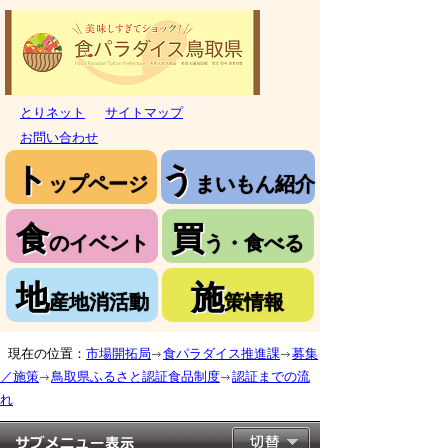
とりネット
サイトマップ
お問い合わせ
ト
う
ップページ
まいもん紹介
食
買
のイベント
う・食べる
地
施
産地消活動
策情報
現在の位置：
市場開拓局
食パラダイス推進課
募集
／施策
鳥取県ふるさと認証食品制度
認証までの流
れ