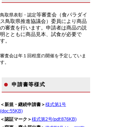
等審査会（食パラダイ
鳥取県表彰・認定
ス鳥取県推進協議会）
委員により商品
の審査を行います。申請者は商品の説
明とともに商品見本、試食が必要で
す。
審査会は年１回程度の開催を予定していま
す。
申請書等様式
＜新規・継続申請書＞
様式第1号
(doc:55KB)
＜認証マーク＞
様式第2号
(pdf:876KB)