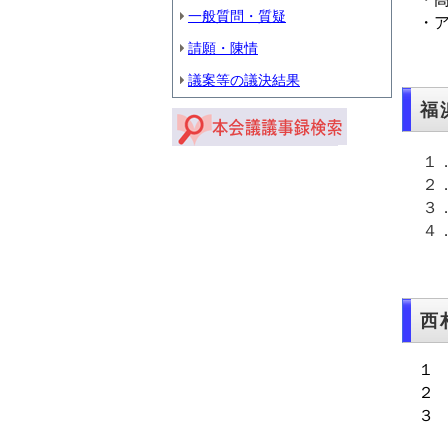
一般質問・質疑
・
請願・陳情
議案等の議決結果
福
１
２
３
４
西
１
２
３