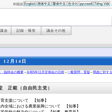
English
簡体中文
繁体中文
한국어
русский
Tiếng Việt
外国語
た議会
記録・報告
議会その他
12月14日
会・臨時会の概要
令和5年11月定例会の日程
一般質問・質疑
県政に対する
堂 正範（自由民主党）
療育支援について 【知事】
県内全域における農業振興について 【知事】
高等学校の魅力化について 【知事、教育長】