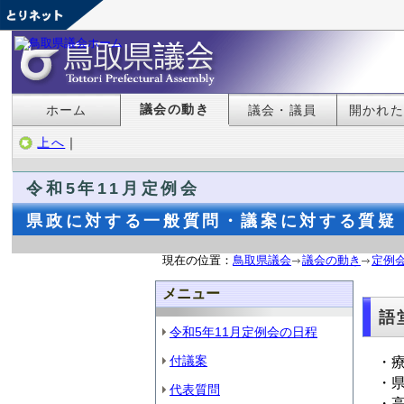
議会の動き
ホーム
議会・議員
開かれ
上へ
｜
令和5年11月定例会
県政に対する一般質問・議案に対する質疑 
現在の位置：
鳥取県議会
議会の動き
定例
メニュー
語
令和5年11月定例会の日程
付議案
・
・
代表質問
・