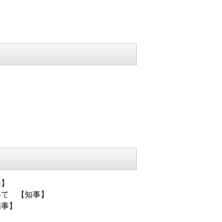
長】
いて 【知事】
知事】