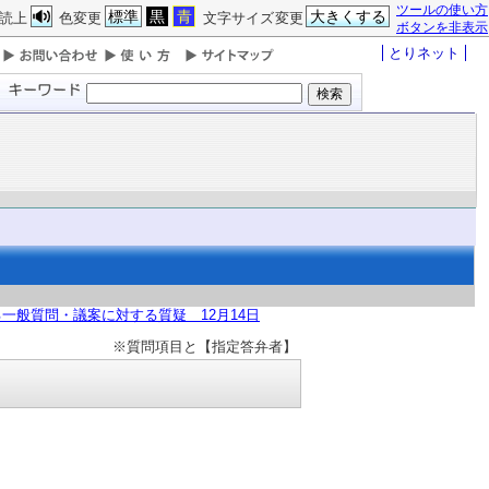
ツールの使い方
標準
黒
青
大きくする
読上
色変更
文字サイズ変更
ボタンを非表示
とりネット
一般質問・議案に対する質疑 12月14日
※質問項目と【指定答弁者】