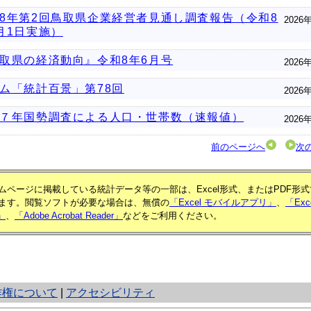
8年第2回鳥取県企業経営者見通し調査報告（令和8
2026
月1日実施）
取県の経済動向』令和8年6月号
2026
ム「統計百景」第78回
2026
７年国勢調査による人口・世帯数（速報値）
2026
前のページへ
次
ムページに掲載している統計データ等の一部は、Excel形式、またはPDF形
ます。閲覧ソフトが必要な場合は、無償の
「Excel モバイルアプリ」
、
「Exc
e」
、
「Adobe Acrobat Reader」
などをご利用ください。
作権について
|
アクセシビリティ