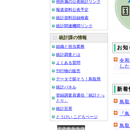
他所属の公表統計リンク
報道資料公表予定
統計資料目録検索
統計関連機関リンク
統計課の情報
組織と担当業務
お知
統計調査とは
令和
よくある質問
した
刊行物の販売
データで探そう！鳥取県
統計パネル
新着
登録調査員通信「統計とっ
とり」
鳥取
統計百景
『鳥
とうけい こどもページ
鳥取