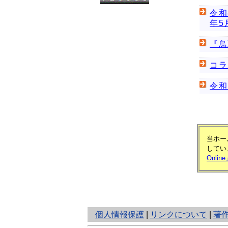
令和
年5
『鳥
コラ
令和
当ホー
してい
Onlin
と
個人情報保護
|
リンクについて
|
著
り