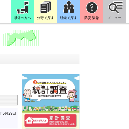
県外の方へ
分野で探す
組織で探す
防災 緊急
メニュー
6年5月29日