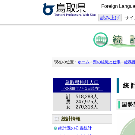
こ
の
ペ
ー
読み上げ
サイ
ジ
を
翻
訳
す
る
現在の位置：
ホーム
県の組織と仕事
総務
鳥取県推計人口
統
（令和8年7月1日現在）
計 518,288人
男 247,975人
国勢
女 270,313人
統計情報
統計課の公表統計