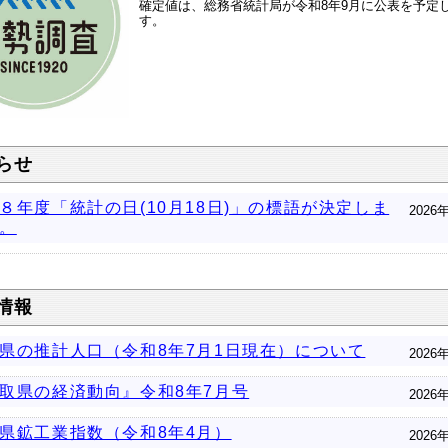
確定値は、総務省統計局が令和8年9月に公表を予定
す。
らせ
８年度「統計の日(10月18日)」の標語が決定しま
2026
。
情報
県の推計人口（令和8年7月1日現在）について
2026
取県の経済動向』令和8年7月号
2026
県鉱工業指数（令和8年4月）
2026