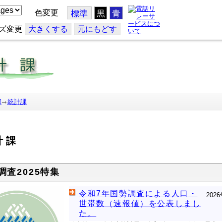
色変更
標準
黒
青
ズ変更
大
きくする
元
にもどす
部
統計課
計課
調査2025特集
令和7年国勢調査による人口・
202
世帯数（速報値）を公表しまし
た。