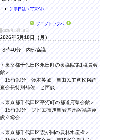
知事日誌（写真付）
ブログトップへ
2026年5月18日
2026年5月18日（月）
8時40分 内部協議
＜東京都千代田区永田町の衆議院第1議員会
館＞
15時00分 鈴木英敬 自由民主党政務調
査会長特別補佐 と面談
＜東京都千代田区平河町の都道府県会館＞
15時30分 ジビエ振興自治体連絡協議会
設立総会
＜東京都千代田区霞が関の農林水産省＞
16時10分 根本幸典 農林水産副大臣