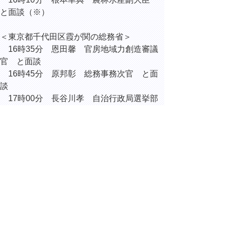
と面談（※）
＜東京都千代田区霞が関の総務省＞
16時35分 恩田馨 官房地域力創造審議
官 と面談
16時45分 原邦彰 総務事務次官 と面
談
17時00分 長谷川孝 自治行政局選挙部
長 と面談
（※）ジビエ振興自治体連絡協議会の要望活
動を実施
▲ページ上部に戻る
と
個人情報保護
|
リンクについて
|
著作権に
り
ついて
|
アクセシビリティ
ネ