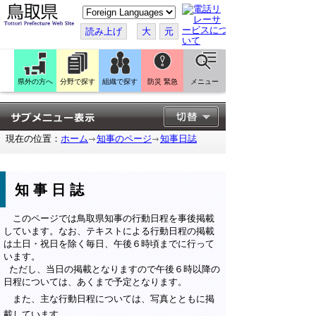
こ
の
ペ
読み上げ
大
元
ー
ジ
を
翻
訳
県外の方へ
分野で探す
組織で探す
防災 緊急
メニュー
す
る
現在の位置：
ホーム
知事のページ
知事日誌
知事日誌
このページでは鳥取県知事の行動日程を事後掲載
しています。なお、テキストによる行動日程の掲載
は土日・祝日を除く毎日、午後６時頃までに行って
います。
ただし、当日の掲載となりますので午後６時以降の
日程については、あくまで予定となります。
また、主な行動日程については、写真とともに掲
載しています。