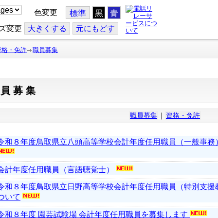
色変更
標準
黒
青
ズ変更
大
きくする
元
にもどす
資格・免許
職員募集
職員募集
職員募集
｜
資格・免許
令和８年度鳥取県立八頭高等学校会計年度任用職員（一般事務
会計年度任用職員（言語聴覚士）
令和８年度鳥取県立日野高等学校会計年度任用職員（特別支援
ついて
令和８年度 園芸試験場 会計年度任用職員を募集します