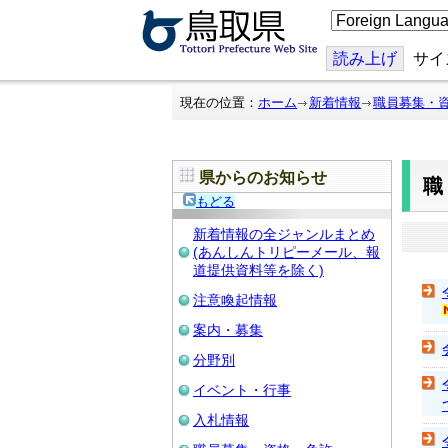
こ
の
ペ
ー
読み上げ
サイ
ジ
を
翻
現在の位置：
ホーム
新着情報
職員募集・
訳
す
る
県からのお知らせ
もどる
新着情報の全ジャンルまとめ
(あんしんトリピーメール、報
道提供資料等を除く)
注意喚起情報
案内・募集
分野別
イベント・行事
入札情報