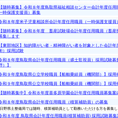
【随時募集】令和８年度鳥取県福祉相談センター会計年度任用
一時保護支援員）募集
令和８年度米子児童相談所会計年度任用職員（一時保護支援員
【随時募集】令和８年度 畜産試験場会計年度任用職員（畜産
募集します
【東部地区】知的障がい者・精神障がい者を対象とした会計年
術）採用試験
令和８年度鳥取県会計年度任用職員（盛土監視員）採用試験募
野）】
令和９年度鳥取県公立学校職員【船舶乗組員（機関部）】採用
令和９年度鳥取県公立学校職員【船舶乗組員（機関部）】採用
【随時募集中】令和８年度喜多原学園会計年度任用職員募集案
令和８年度鳥取県会計年度任用職員（積算補助員）の募集
日野県土整備局では随時、積算補助員として勤務いただける方を募集し
令和８年度 鳥取県会計年度任用職員(積算補助員) 採用試験募