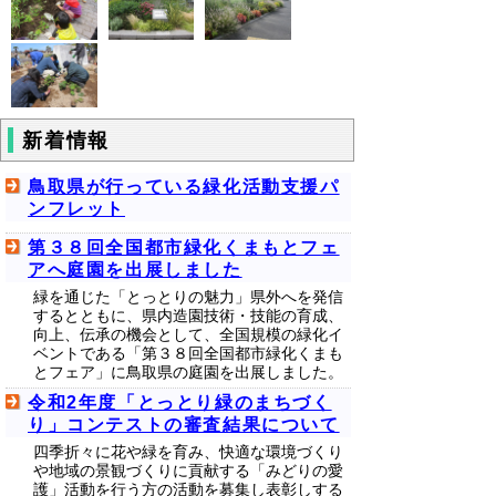
新着情報
鳥取県が行っている緑化活動支援パ
ンフレット
第３８回全国都市緑化くまもとフェ
アへ庭園を出展しました
緑を通じた「とっとりの魅力」県外へを発信
するとともに、県内造園技術・技能の育成、
向上、伝承の機会として、全国規模の緑化イ
ベントである「第３８回全国都市緑化くまも
とフェア」に鳥取県の庭園を出展しました。
令和2年度「とっとり緑のまちづく
り」コンテストの審査結果について
四季折々に花や緑を育み、快適な環境づくり
や地域の景観づくりに貢献する「みどりの愛
護」活動を行う方の活動を募集し表彰しする