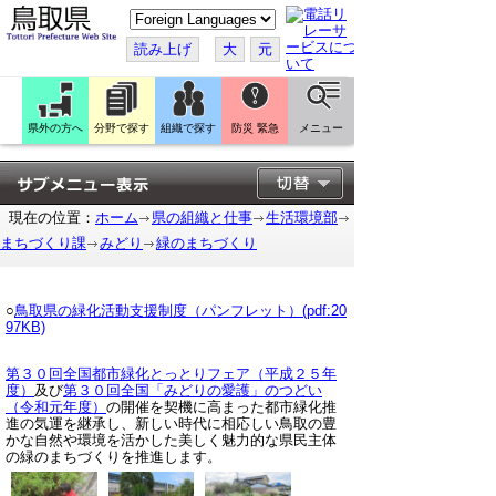
こ
の
ペ
読み上げ
大
元
ー
ジ
を
翻
訳
県外の方へ
分野で探す
組織で探す
防災 緊急
メニュー
す
る
現在の位置：
ホーム
県の組織と仕事
生活環境部
まちづくり課
みどり
緑のまちづくり
○
鳥取県の緑化活動支援制度（パンフレット）(pdf:20
97KB)
第３０回全国都市緑化とっとりフェア（平成２５年
度）
及び
第３０回全国「みどりの愛護」のつどい
（令和元年度）
の開催を契機に高まった都市緑化推
進の気運を継承し、新しい時代に相応しい鳥取の豊
かな自然や環境を活かした美しく魅力的な県民主体
の緑のまちづくりを推進します。