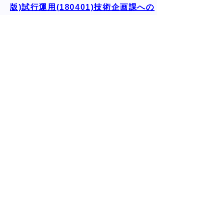
版)試行運用(180401)技術企画課への
リンク
旧マニュアルを改訂し、平成３０年４月
１日から試行運用しています。
鳥取県公共施設緑化マニュアル（平
成６年～２９年）
公共事業で緑化を推進していくための、
技術的な手引書として作成したマニュア
ルです。 最新版は、「鳥取県公共施設緑
化マニュアル(改定版)試行運用
(180401)」（技術企画課）をご確認くだ
さい。
芝生化の取り組み（他部局へのリ
ンク）
鳥取県の芝生化関連の取り組み