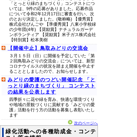
「とっとり緑のまちづくり」コンテストにつ
いては、9件の応募がありました。応募作品
について令和2年12月17日に審査を行い、次
のとおり決定しました。(敬称略) 【優秀賞】
株式会社びんごや 【準優秀賞】八東小学校緑
の少年団(4年) 【奨励賞】ナチュラルガーデ
ンボランティア 【奨励賞】米子ガス株式会社
【特別賞】松本美樹
【開催中止】鳥取みどりの交流会
３月１５日（日）に開催を予定していた「第
２回鳥取みどりの交流会」については、新型
コロナウイルスの状況を踏まえ開催を中止す
ることとしましたので、お知らせします。
みどりの愛護のつどい開催記念 「と
っとり緑のまちづくり」 コンテスト
の結果を公表します
四季折々に花や緑を育み、快適な環境づくり
や地域の景観づくりに貢献する「みどりの愛
護」活動を行う方の活動を募集し表彰いたし
ます
次のページへ
緑化活動への各種助成金・コンテ