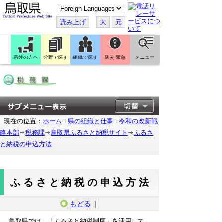
こ
の
ペ
読み上げ
大
元
ー
ジ
を
翻
訳
県外の方へ
分野で探す
組織で探す
防災 緊急
メニュー
す
る
現在の位置：
ホーム
県の組織と仕事
令和の改新戦
略本部
税務課
鳥取県ふるさと納税サイト
ふるさ
と納税の申込方法
ふるさと納税の申込方法
もどる
｜
鳥取県では、「ふるさと納税制度」を活用して、