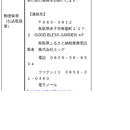
望の旨の連絡をお願いします。
【連絡先】
郵便振替
（払込取扱
〒６８３－０８１２
票）
鳥取県米子市角盤町１-２７-
２ GOOD BLESS GARDEN ４F
鳥取県ふるさと納税業務受託
業者 株式会社エッグ
電話 ０８５９－３６－８０
０４
ファクシミリ ０８５９－２
１－０４６０
電子メール
furusato_tottori@egg.co.jp
「ふるさと納税お申込みフォーム
（払込取扱票・銀行振込）にご案内
している銀行口座へお振込みくださ
い。