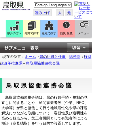
こ
の
ペ
読み上げ
大
元
ー
ジ
を
翻
訳
県外の方へ
分野で探す
組織で探す
防災 緊急
メニュー
す
る
現在の位置：
ホーム
県の組織と仕事
総務部
行財
政改革推進課
鳥取県協働連携会議
鳥取県協働連携会議
鳥取県協働連携会議は、県の行政手続・規制の見
直しに関することや、民間事業者等（企業、NPO、
大学等）が県と協働して行う地域活性化や県の課題
解決につながる取組について、客観性及び透明性を
高める観点から、第三者機関として有識者等による
検証（意見聴取）を行う目的で設置しています。