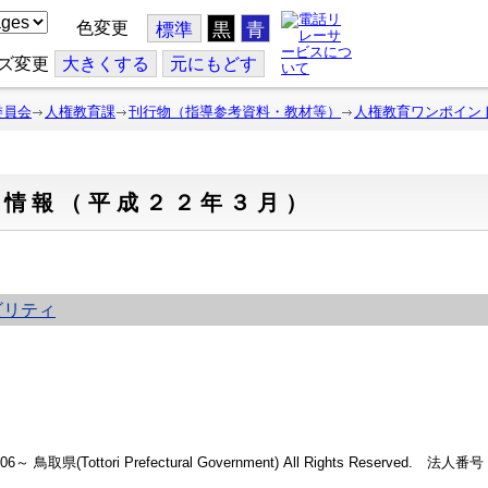
色変更
標準
黒
青
ズ変更
大
きくする
元
にもどす
委員会
人権教育課
刊行物（指導参考資料・教材等）
人権教育ワンポイン
ト情報（平成２２年３月）
ビリティ
2006～ 鳥取県(Tottori Prefectural Government) All Rights Reserved. 法人番号