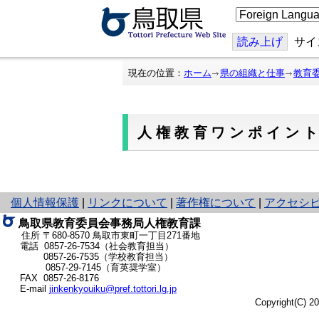
こ
の
ペ
ー
読み上げ
サイ
ジ
を
翻
現在の位置：
ホーム
県の組織と仕事
教育
訳
す
る
人権教育ワンポイン
と
個人情報保護
|
リンクについて
|
著作権について
|
アクセシ
り
鳥取県教育委員会事務局人権教育課
ネ
住所 〒680-8570
鳥取市東町一丁目271番地
ッ
電話 0857-26-7534（社会教育担当）
ト
0857-26-7535（学校教育担当）
0857-29-7145（育英奨学室）
へ
FAX 0857-26-8176
の
E-mail
jinkenkyouiku@pref.tottori.lg.jp
Copyright(C) 