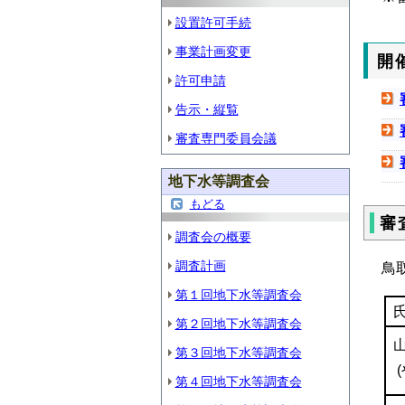
設置許可手続
事業計画変更
開
許可申請
告示・縦覧
審査専門委員会議
地下水等調査会
もどる
審
調査会の概要
調査計画
鳥
第１回地下水等調査会
第２回地下水等調査会
第３回地下水等調査会
第４回地下水等調査会