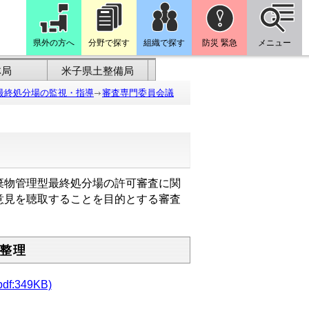
県外の方へ
分野で探す
組織で探す
防災 緊急
メニュー
林局
米子県土整備局
最終処分場の監視・指導
審査専門委員会議
棄物管理型最終処分場の許可審査に関
意見を聴取することを目的とする審査
整理
349KB)