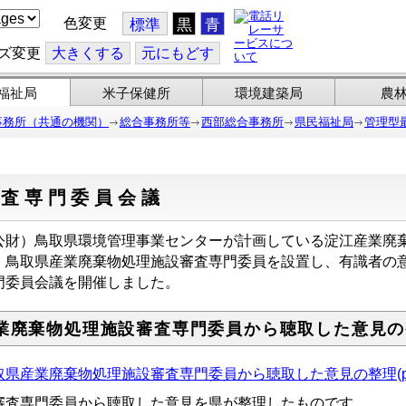
色変更
標準
黒
青
ズ変更
大
きくする
元
にもどす
福祉局
米子保健所
環境建築局
農
事務所（共通の機関）
総合事務所等
西部総合事務所
県民福祉局
管理型
審査専門委員会議
公財）鳥取県環境管理事業センターが計画している淀江産業廃
、鳥取県産業廃棄物処理施設審査専門委員を設置し、有識者の
門委員会議を開催しました。
業廃棄物処理施設審査専門委員から聴取した意見の
取県産業廃棄物処理施設審査専門委員から聴取した意見の整理(pdf:
審査専門委員から聴取した意見を県が整理したものです。