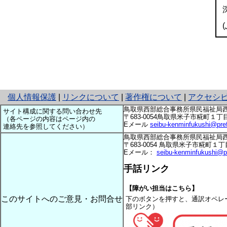
※
と
個人情報保護
|
リンクについて
|
著作権について
|
アクセシ
り
鳥取県西部総合事務所県民福祉局
サイト構成に関する問い合わせ先
ネ
〒683-0054鳥取県米子市糀町１丁目160 te
（各ページの内容はページ内の
Eメール
seibu-kenminfukushi@pref.t
ッ
連絡先を参照してください）
ト
鳥取県西部総合事務所県民福祉局
へ
〒683-0054 鳥取県米子市糀町１丁目160 T
Eメール：
seibu-kenminfukushi@pref
の
手話リンク
【障がい担当はこちら】
このサイトへのご意見・お問合せ
下のボタンを押すと、通訳オペレ
部リンク）