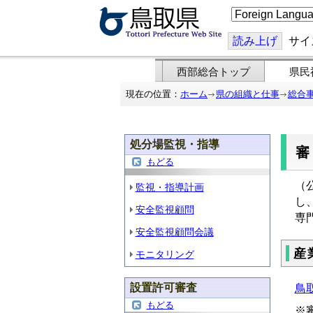
こ
の
ペ
ー
読み上げ
サイ
ジ
を
翻
西部総合トップ
県民
訳
す
現在の位置：
ホーム
県の組織と仕事
総合
る
処分場監視・指導
もどる
（
監視・指導計画
し
安全監視顧問
専
安全監視顧問会議
産
モニタリング
設置許可審査
鳥
もどる
※