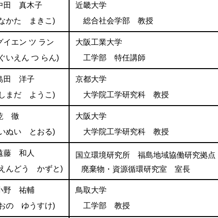
中田 真木子
近畿大学
(なかた まきこ)
総合社会学部 教授
グイエン ツ ラン
大阪工業大学
(ぐいえん つ らん)
工学部 特任講師
島田 洋子
京都大学
(しまだ ようこ)
大
学院工学研究科 教授
乾 徹
大阪大学
(いぬい とおる)
大学院工学研究科 教授
遠藤 和人
国立環境研究所 福島地域協働研究拠点
(えんどう かずと)
廃棄物・資源循環研究室 室長
小野 祐輔
鳥取大学
(おの ゆうすけ)
工学部 教授