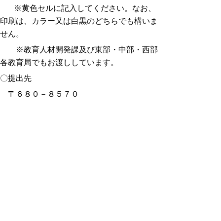
※黄色セルに記入してください。なお、
印刷は、カラー又は白黒のどちらでも構いま
せん。
※教育人材開発課及び東部・中部・西部
各教育局でもお渡ししています。
〇提出先
〒６８０－８５７０
鳥取県鳥取市東町一丁目２７１番地
鳥取県教育委員会事務局教育人材開発課
教員採用・人事企画担当
※提出の際は封筒に「臨時的任用教職員希
望調書在中」と朱書きしてください。
その他
・臨時的任用教職員等希望調書を提出された