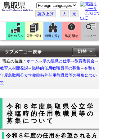
こ
の
ペ
読み上げ
大
元
ー
ジ
を
翻
訳
県外の方へ
分野で探す
組織で探す
防災 緊急
メニュー
す
る
現在の位置：
ホーム
県の組織と仕事
教育委員会
教育人材開発課
臨時的任用教職員等の募集
令和８
年度鳥取県公立学校臨時的任用教職員等の募集につい
て
令和８年度鳥取県公立学
校臨時的任用教職員等の
募集について
令和８年度の任用を希望される方