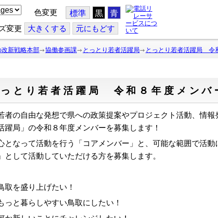
色変更
標準
黒
青
ズ変更
大
きくする
元
にもどす
の改新戦略本部
協働参画課
とっとり若者活躍局
とっとり若者活躍局 令
とっとり若者活躍局 令和８年度メンバ
者の自由な発想で県への政策提案やプロジェクト活動、情報
活躍局」の令和８年度メンバーを募集します！
心となって活動を行う「コアメンバー」と、可能な範囲で活動
」として活動していただける方を募集します。
鳥取を盛り上げたい！
もっと暮らしやすい鳥取にしたい！