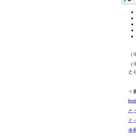
（
（
と
＜
In
と
と
令和