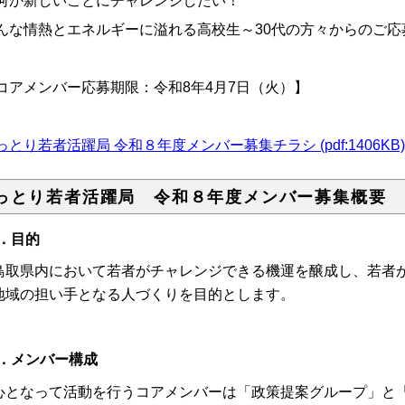
何か新しいことにチャレンジしたい！
んな情熱とエネルギーに溢れる高校生～30代の方々からのご応
コアメンバー応募期限：令和8年4月7日（火）】
っとり若者活躍局 令和８年度メンバー募集チラシ (pdf:1406KB)
っとり若者活躍局 令和８年度メンバー募集概要
．目的
取県内において若者がチャレンジできる機運を醸成し、若者が
地域の担い手となる人づくりを目的とします。
．メンバー構成
心となって活動を行うコアメンバーは「政策提案グループ」と