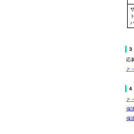
３
応
とっ
４
とっ
保護
保護