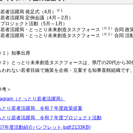
※１
若者活躍局 発足式（4月）
若者活躍局 定例会議（4月～2月）
プロジェクト活動（5月～1月）
（
※２
）
若者活躍局・とっとり未来創造タスクフォース
合同 政
（
※２
）
若者活躍局・とっとり未来創造タスクフォース
合同 活
※１）知事出席
※２）とっとり未来創造タスクフォースは、県庁の20代から3
らわれない若者目線で施策を企画・立案する知事直轄組織です
参考＞
stagram（とっとり若者活躍局）
っとり若者活躍局 令和７年度政策提案
っとり若者活躍局 令和７年度プロジェクト活動
7年度活動紹介パンフレット (pdf:2133KB)