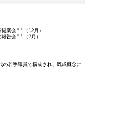
※１
策提案会
（12月）
※１
動報告会
（2月）
0代の若手職員で構成され、既成概念に
。