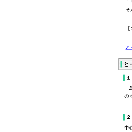
・
そ
【
と
と
１
鳥
の
２
中