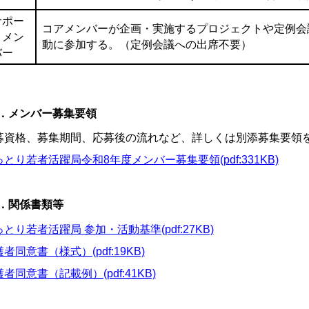
サポー
コアメンバーが企画・実施するプロジェクトや定例会
トメン
動に参加する。（定例会議への出席不要）
バー
．メンバー募集要領
募資格、募集期間、応募後の流れなど、詳しくは別添募集要領
とり若者活躍局令和8年度メンバー募集要領(pdf:331KB)
．関係書類等
とり若者活躍局 参加・活動基準(pdf:27KB)
者同意書（様式）(pdf:19KB)
者同意書（記載例）(pdf:41KB)