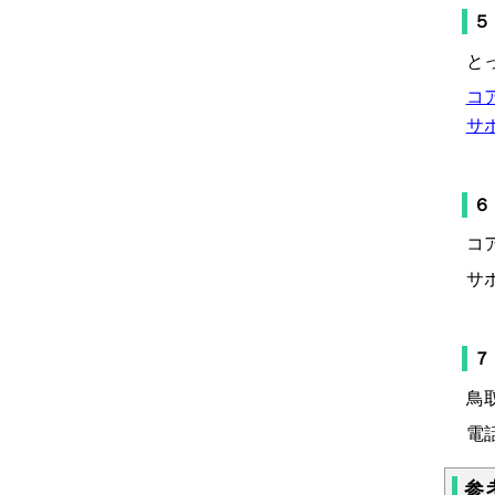
５
と
コ
サ
６
コ
サ
７
鳥
電話
参