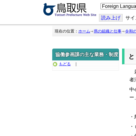
こ
の
ペ
ー
読み上げ
サイ
ジ
を
翻
現在の位置：
ホーム
県の組織と仕事
令和
訳
す
る
協働参画課の主な業務・制度
もどる
｜
若
者
中
ー
・
・