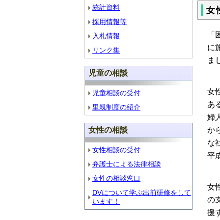
統計資料
女
採用情報等
「
入札情報
に
リンク集
ま
児童の相談
女
児童相談の受付
あ
里親制度の紹介
婦
か
女性の相談
な
女性相談の受付
平
弁護士による法律相談
女性の相談窓口
女
DVについて学ぶ出前研修をして
の
います！
援