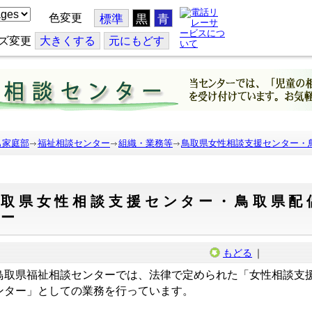
色変更
標準
黒
青
ズ変更
大
きくする
元
にもどす
も家庭部
福祉相談センター
組織・業務等
鳥取県女性相談支援センター・
鳥取県女性相談支援センター・鳥取県配
ター
もどる
｜
取県福祉相談センターでは、法律で定められた「女性相談支
ンター」としての業務を行っています。