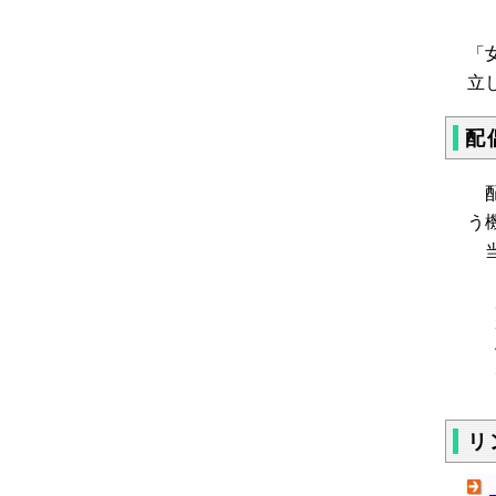
「
立
配
配
う
当
リ