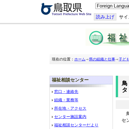
こ
の
ペ
ー
読み上げ
サイ
ジ
を
翻
訳
す
る
現在の位置：
ホーム
県の組織と仕事
子ど
福祉相談センター
窓口・連絡先
組織・業務等
所在地・アクセス
鳥
センター施設案内
セ
福祉相談センターだより