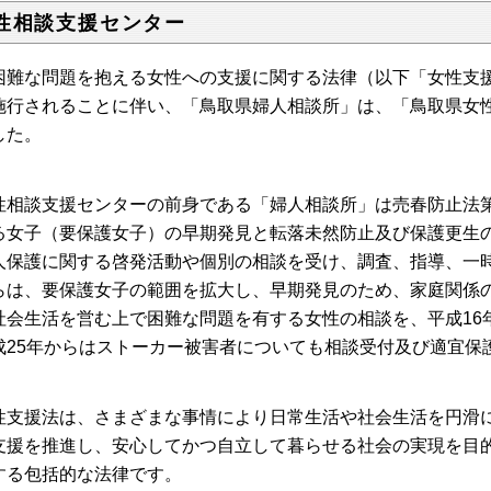
性相談支援センター
困難な問題を抱える女性への支援に関する法律（以下「女性支援
施行されることに伴い、「鳥取県婦人相談所」は、「鳥取県女
した。
性相談支援センターの前身である「婦人相談所」は売春防止法第
る女子（要保護女子）の早期発見と転落未然防止及び保護更生
人保護に関する啓発活動や個別の相談を受け、調査、指導、一
らは、要保護女子の範囲を拡大し、早期発見のため、家庭関係
社会生活を営む上で困難な問題を有する女性の相談を、
平成1
成25年からはストーカー被害者についても相談受付及び適宜保
性支援法は、さまざまな事情により日常生活や社会生活を円滑
支援を推進し、安心してかつ自立して暮らせる社会の実現を目
する包括的な法律です。