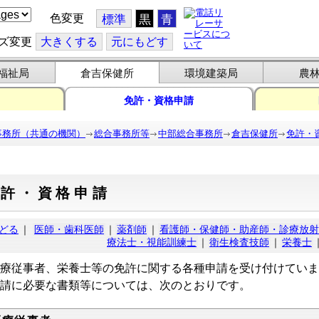
色変更
標準
黒
青
ズ変更
大
きくする
元
にもどす
福祉局
倉吉保健所
環境建築局
農
免許・資格申請
事務所（共通の機関）
総合事務所等
中部総合事務所
倉吉保健所
免許・
免許・資格申請
どる
｜
医師・歯科医師
｜
薬剤師
｜
看護師・保健師・助産師・診療放射
療法士・視能訓練士
｜
衛生検査技師
｜
栄養士
従事者、栄養士等の免許に関する各種申請を受け付けていま
に必要な書類等については、次のとおりです。