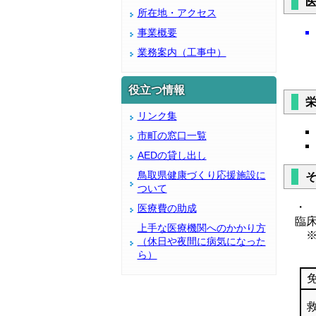
所在地・アクセス
事業概要
業務案内（工事中）
役立つ情報
リンク集
市町の窓口一覧
AEDの貸し出し
鳥取県健康づくり応援施設に
ついて
・
医療費の助成
臨
上手な医療機関へのかかり方
※
（休日や夜間に病気になった
ら）