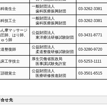
一般財団法人
歯科衛生士
03-3262-3381
歯科医療振興財団
一般財団法人
歯科技工士
03-3262-3381
歯科医療振興財団
あん摩マッサージ
公益財団法人
指圧師、はり師、
03-3431-8771
東洋療法研修試験財団
きゅう師
公益財団法人
柔道整復師
03-3280-9720
柔道整復研修試験財団
厚生労働省医政局
臨床工学技士
03-5253-1111
医事課試験免許室
公益財団法人
言語聴覚士
03-3501-6515
医療研修推進財団
問合せ先