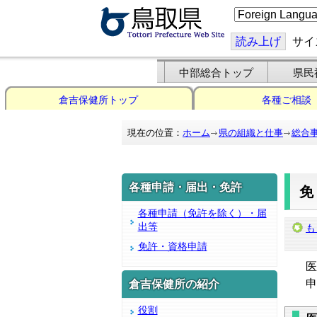
こ
の
ペ
ー
読み上げ
サイ
ジ
を
翻
中部総合トップ
県民
訳
す
倉吉保健所トップ
各種ご相談
る
現在の位置：
ホーム
県の組織と仕事
総合
各種申請・届出・免許
各種申請（免許を除く）・届
出等
も
免許・資格申請
医療
申請
倉吉保健所の紹介
役割