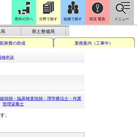
県外の方へ
分野で探す
組織で探す
防災 緊急
メニュー
林局
県土整備局
医療費の助成
業務案内（工事中）
資格申請
線技師・臨床検査技師・理学療法士・作業
｜
管理栄養士
す。