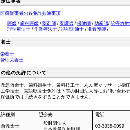
医療従事者
医療従事者の各免許共通事項
医師
/
歯科医師
/
薬剤師
/
看護師
/
保健師
/
助産師
/
診療放射
理学療法士
/
作業療法士
/
視能訓練士
/
准看護師
/
栄養士
栄養士
管理栄養士
その他の免許について
 救急救命士、歯科衛生士、歯科技工士、あん摩マッサージ指
床工学技士、言語聴覚士免許は下表の財団法人等にお問い合わ
保健所では手続きをすることができません。
免許種別
照会先
電話
一般財団法人
救急救命士
03-3835-0099
日本救急医療財団