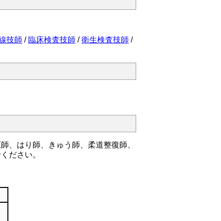
線技師
/
臨床検査技師
/
衛生検査技師
/
圧師、はり師、きゅう師、柔道整復師、
せください。