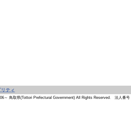
ビリティ
2006～ 鳥取県(Tottori Prefectural Government) All Rights Reserved. 法人番号