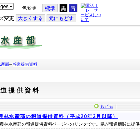
色変更
標準
黒
青
ズ変更
大
きくする
元
にもどす
水産部
報道提供資料
報道提供資料
もどる
｜
農林水産部の報道提供資料（平成20年3月以降）
農林水産部の報道提供資料ページへのリンクです。県が報道機関に提供