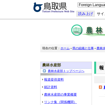
こ
の
ペ
ー
読み上げ
サイ
ジ
を
翻
訳
す
る
現在の位置：
ホーム
県の組織と仕事
農林
農林水産部
農林水産部トップページへ
報道提供資料
統計資料
農林水産部の事業概要
リンク集（関係機関）