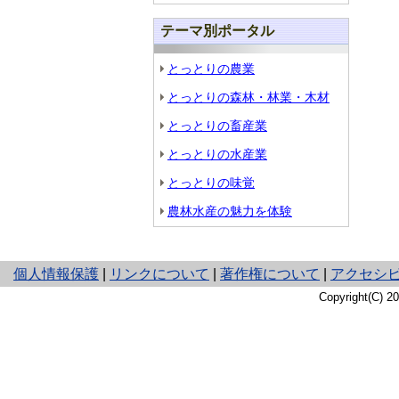
テーマ別ポータル
とっとりの農業
とっとりの森林・林業・木材
とっとりの畜産業
とっとりの水産業
とっとりの味覚
農林水産の魅力を体験
と
個人情報保護
|
リンクについて
|
著作権について
|
アクセシ
り
Copyright(C) 
ネ
ッ
ト
へ
の