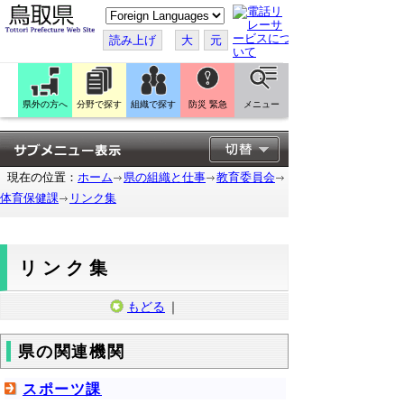
こ
の
ペ
読み上げ
大
元
ー
ジ
を
翻
訳
県外の方へ
分野で探す
組織で探す
防災 緊急
メニュー
す
る
現在の位置：
ホーム
県の組織と仕事
教育委員会
体育保健課
リンク集
リンク集
もどる
｜
県の関連機関
スポーツ課