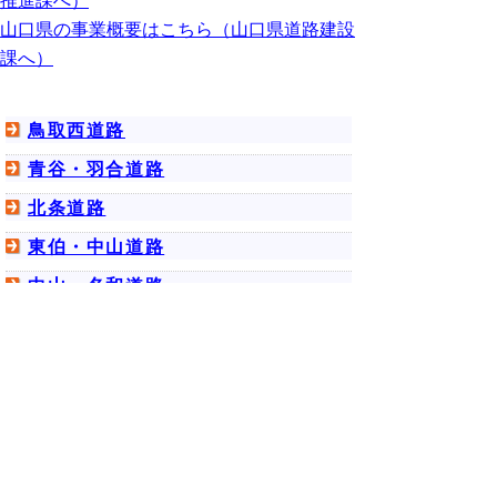
推進課へ）
山口県の事業概要はこちら（山口県道路建設
課へ）
鳥取西道路
青谷・羽合道路
北条道路
東伯・中山道路
中山・名和道路
名和・淀江道路
米子道路
▲ページ上部に戻る
と
個人情報保護
|
リンクについて
|
著作権に