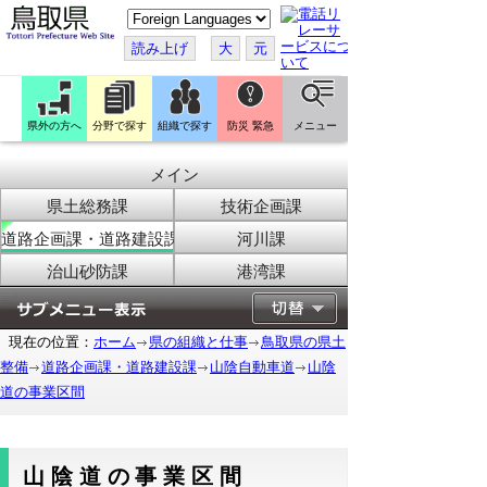
こ
の
ペ
読み上げ
大
元
ー
ジ
を
翻
訳
県外の方へ
分野で探す
組織で探す
防災 緊急
メニュー
す
る
メイン
県土総務課
技術企画課
道路企画課・道路建設課
河川課
治山砂防課
港湾課
現在の位置：
ホーム
県の組織と仕事
鳥取県の県土
整備
道路企画課・道路建設課
山陰自動車道
山陰
道の事業区間
山陰道の事業区間