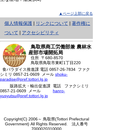
▲ページ上部に戻る
と
個人情報保護
|
リンクについて
|
著作権に
り
ついて
|
アクセシビリティ
ネ
鳥取県商工労働部兼 農林水
ッ
産部市場開拓局
住所 〒680-8570
ト
鳥取県鳥取市東町1丁目220
食パラダイス推進課 電話
へ
0857-26-7834
ファク
シミリ 0857-21-0609 メール
shoku-
の
paradise@pref.tottori.lg.jp
販路拡大・輸出促進課 電話
ファクシミリ
0857-21-0609 メール
hanro-
yusyutsu@pref.tottori.lg.jp
Copyright(C) 2006～ 鳥取県(Tottori Prefectural
Government) All Rights Reserved. 法人番号
7000020310000