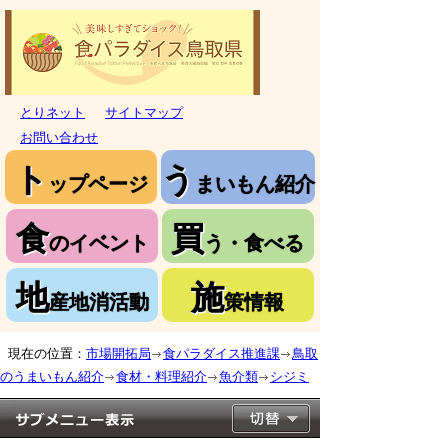
とりネット
サイトマップ
お問い合わせ
ト
う
ップページ
まいもん紹介
食
買
のイベント
う・食べる
地
施
産地消活動
策情報
現在の位置：
市場開拓局
食パラダイス推進課
鳥取
のうまいもん紹介
食材・料理紹介
魚介類
シジミ