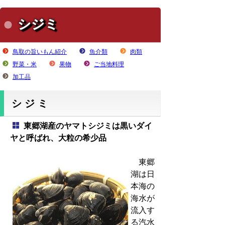
シジミ
鳥取の旨いもん紹介
魚介類
肉類
野菜・米
果物
ご当地料理
加工品
シジミ
東郷湖産のヤマトシジミは黒いダイ
ヤと呼ばれ、大粒の希少品
東郷
湖は日
本海の
海水が
流入す
る汽水