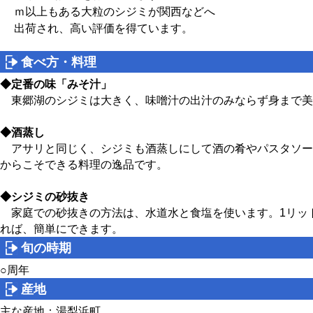
ｍ以上もある大粒のシジミが関西などへ
出荷され、高い評価を得ています。
食べ方・料理
◆定番の味「みそ汁」
東郷湖のシジミは大きく、味噌汁の出汁のみならず身まで美
◆酒蒸し
アサリと同じく、シジミも酒蒸しにして酒の肴やパスタソー
からこそできる料理の逸品です。
◆シジミの砂抜き
家庭での砂抜きの方法は、水道水と食塩を使います。1リット
れば、簡単にできます。
旬の時期
○周年
産地
主な産地：湯梨浜町