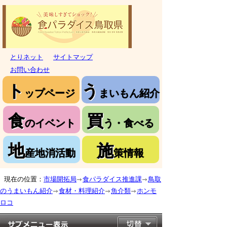
とりネット
サイトマップ
お問い合わせ
ト
う
ップページ
まいもん紹介
食
買
のイベント
う・食べる
地
施
産地消活動
策情報
現在の位置：
市場開拓局
食パラダイス推進課
鳥取
のうまいもん紹介
食材・料理紹介
魚介類
ホンモ
ロコ