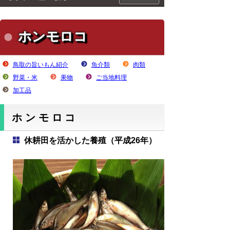
ホンモロコ
鳥取の旨いもん紹介
魚介類
肉類
野菜・米
果物
ご当地料理
加工品
ホンモロコ
休耕田を活かした養殖（平成26年）