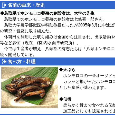
名前の由来・歴史
◆鳥取県でホンモロコ養殖の創設者は、大学の先生
鳥取県でのホンモロコ養殖の創始者は七條喜一郎さん。
鳥取大学農学部獣医学科助教授だったが2005年3月に中途
の研究・普及に取り組んだ。
休耕田を利用した取り組みは全国から注目され、出版活動や
等など多忙（現在、(有)内水面隼研究所）。
今では生産者が増え、八頭郡の有志たちは「八頭ホンモロコ
続々開発している。
食べ方・料理
◆天ぷら
ホンモロコの一番オーソド
カラッと揚がったホンモロコ
とした食感が味わえます。
◆佃煮
柔らかく骨まで食べれる伝
加工品としても販売されて