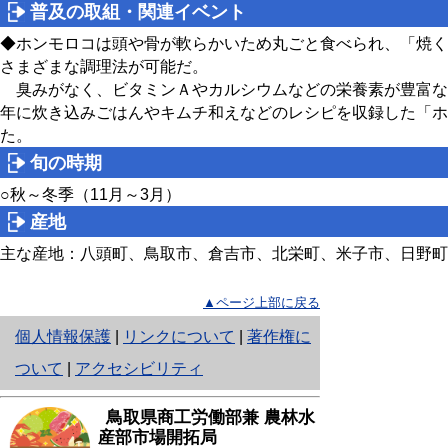
普及の取組・関連イベント
◆ホンモロコは頭や骨が軟らかいため丸ごと食べられ、「焼く
さまざまな調理法が可能だ。
臭みがなく、ビタミンＡやカルシウムなどの栄養素が豊富な
年に炊き込みごはんやキムチ和えなどのレシピを収録した「ホ
た。
旬の時期
○秋～冬季（11月～3月）
産地
主な産地：八頭町、鳥取市、倉吉市、北栄町、米子市、日野町
▲ページ上部に戻る
と
個人情報保護
|
リンクについて
|
著作権に
り
ついて
|
アクセシビリティ
ネ
鳥取県商工労働部兼 農林水
ッ
産部市場開拓局