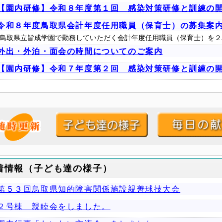
【園内研修】令和８年度第１回 感染対策研修と訓練の
令和８年度鳥取県会計年度任用職員（保育士）の募集案
鳥取県立皆成学園で勤務していただく会計年度任用職員（保育士）を２
外出・外泊・面会の時間についてのご案内
【園内研修】令和７年度第２回 感染対策研修と訓練の
着情報（子ども達の様子）
第５３回鳥取県知的障害関係施設親善球技大会
２号棟 親睦会をしました。