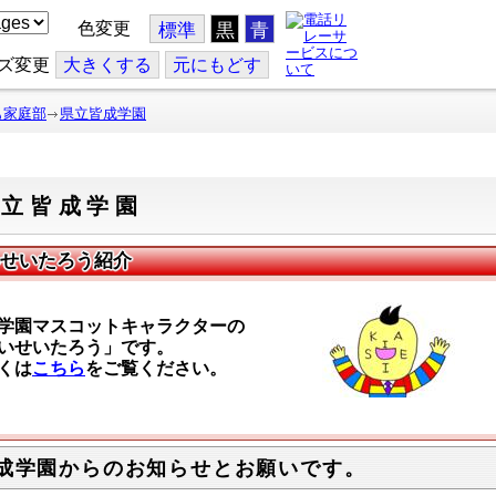
色変更
標準
黒
青
ズ変更
大
きくする
元
にもどす
も家庭部
県立皆成学園
県立皆成学園
せいたろう紹介
学園マスコットキャラクターの
いせいたろう」です。
くは
こちら
をご覧ください。
成学園からのお知らせとお願いです。