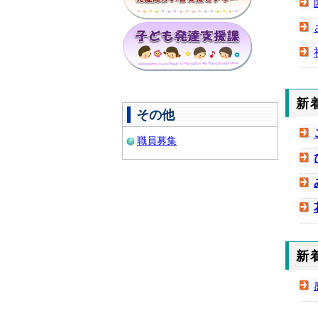
新
その他
職員募集
新