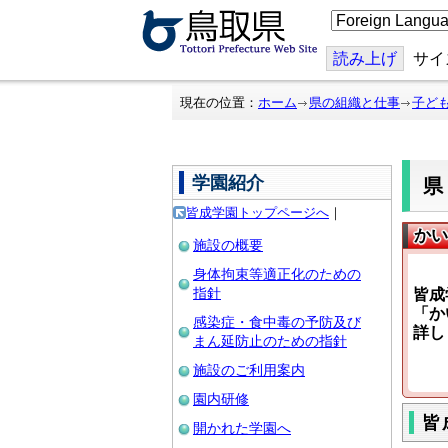
こ
の
ペ
ー
読み上げ
サイ
ジ
を
翻
現在の位置：
ホーム
県の組織と仕事
子ど
訳
す
る
学園紹介
皆成学園トップページへ
｜
かい
施設の概要
身体拘束等適正化のための
指針
皆成
「か
感染症・食中毒の予防及び
詳し
まん延防止のための指針
施設のご利用案内
園内研修
皆
開かれた学園へ