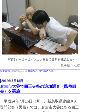
（写真2）一点一点パソコン画面で資料を確認します
県史編さん室
公文書館
2012/07/19 in
会議など
,
県史編さん室
2012年7月18日
倉吉市大谷で四王寺祭の追加調査（民俗部
会）を実施
平成24年7月16日（月）、新鳥取県史編さん
専門部会（民俗）では、倉吉市大谷にある四王