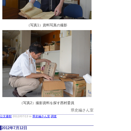
（写真1）資料写真の撮影
（写真2）撮影資料を探す西村委員
県史編さん室
公文書館
2012/07/13 in
県史編さん室
,
調査
2012年7月12日