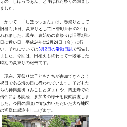
寺の「しほっつぁん」と呼ばれた祭りの調査し
ました。
かつて 「しほっつぁん」は、春祭りとして
旧暦2月5日、夏祭りとして旧暦6月5日の2回行
われました。現在、農始めの春祭りは旧暦2月5
日に近い日、平成24年は2月24日（金）に行
い、それについては
3月2日の活動日誌
で報告し
ました。今回は、田植えも終わって一段落した
時期の夏祭りの報告です。
現在、夏祭りは子どもたちが参加できるよう
祝日である海の日に行われています。子どもた
ちの神輿渡御（みこしとぎょ）や、四王寺での
僧侶による読経、参加者の様子を観察調査しま
した。今回の調査に御協力いただいた大谷地区
の皆様に感謝申し上げます。