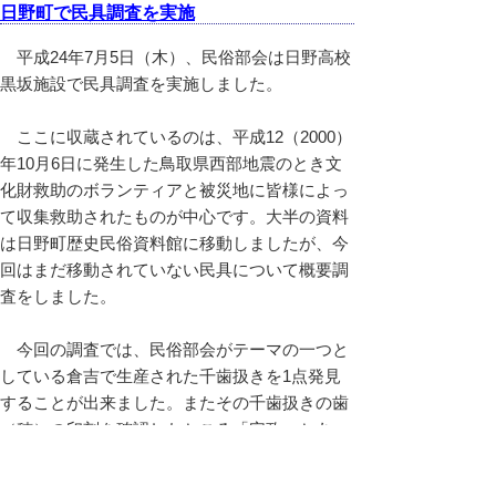
日野町で民具調査を実施
平成24年7月5日（木）、民俗部会は日野高校
黒坂施設で民具調査を実施しました。
ここに収蔵されているのは、平成12（2000）
年10月6日に発生した鳥取県西部地震のとき文
化財救助のボランティアと被災地に皆様によっ
て収集救助されたものが中心です。大半の資料
は日野町歴史民俗資料館に移動しましたが、今
回はまだ移動されていない民具について概要調
査をしました。
今回の調査では、民俗部会がテーマの一つと
している倉吉で生産された千歯扱きを1点発見
することが出来ました。またその千歯扱きの歯
（穂）の印刻を確認したところ「安政」とあ
り、また台木に「倉吉」の焼印もあるため、江
戸時代に製作された倉吉千刃であることが判明