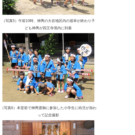
（写真5）午前10時、神輿の大谷地区内の巡幸が終わり子
ども神輿が四王寺境内に到着
（写真6）本堂前で神輿渡御に参加した小学生に幼児が加わ
って記念撮影