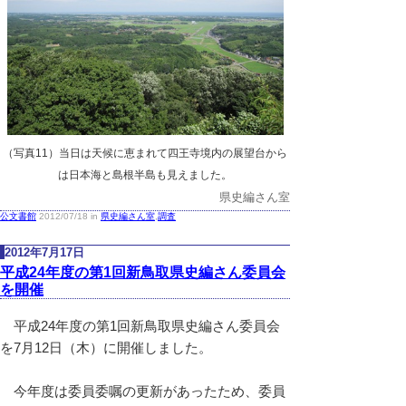
（写真11）当日は天候に恵まれて四王寺境内の展望台から
は日本海と島根半島も見えました。
県史編さん室
公文書館
2012/07/18 in
県史編さん室
,
調査
2012年7月17日
平成24年度の第1回新鳥取県史編さん委員会
を開催
平成24年度の第1回新鳥取県史編さん委員会
を7月12日（木）に開催しました。
今年度は委員委嘱の更新があったため、委員