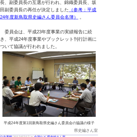
長、副委員長の互選が行われ、錦織委員長、坂
田副委員長の再任が決定しました
（参考：平成
24年度新鳥取県史編さん委員会名簿）
。
委員会は、平成23年度事業の実績報告に続
き、平成24年度事業やブックレット刊行計画に
ついて協議が行われました。
平成24年度第1回新鳥取県史編さん委員会の協議の様子
県史編さん室
公文書館
2012/07/17 in
会議など
,
県史編さん室