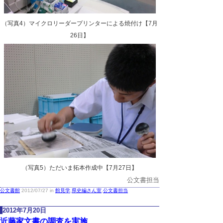
（写真4）マイクロリーダープリンターによる焼付け【7月
26日】
（写真5）ただいま拓本作成中【7月27日】
公文書担当
公文書館
2012/07/27 in
館見学
,
県史編さん室
,
公文書担当
2012年7月20日
近藤家文書の調査を実施