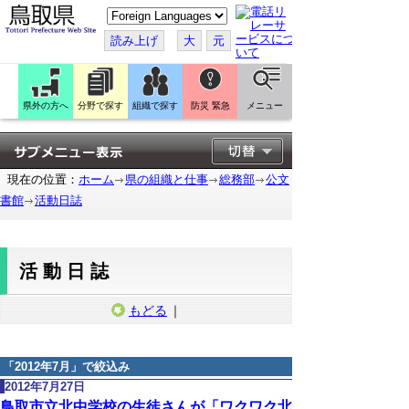
こ
の
ペ
読み上げ
大
元
ー
ジ
を
翻
訳
県外の方へ
分野で探す
組織で探す
防災 緊急
メニュー
す
る
現在の位置：
ホーム
県の組織と仕事
総務部
公文
書館
活動日誌
活動日誌
もどる
｜
「
2012年7月
」で絞込み
2012年7月27日
鳥取市立北中学校の生徒さんが「ワクワク北