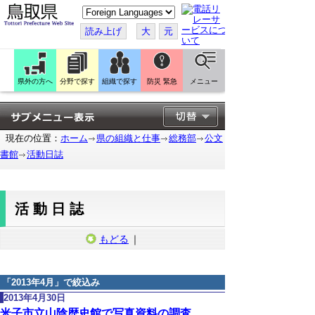
こ
の
ペ
読み上げ
大
元
ー
ジ
を
翻
訳
県外の方へ
分野で探す
組織で探す
防災 緊急
メニュー
す
る
現在の位置：
ホーム
県の組織と仕事
総務部
公文
書館
活動日誌
活動日誌
もどる
｜
「
2013年4月
」で絞込み
2013年4月30日
米子市立山陰歴史館で写真資料の調査