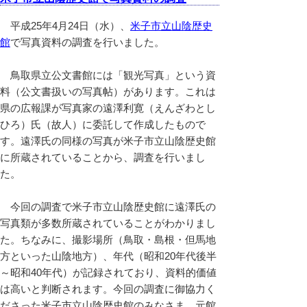
平成25年4月24日（水）、
米子市立山陰歴史
館
で写真資料の調査を行いました。
鳥取県立公文書館には「観光写真」という資
料（公文書扱いの写真帖）があります。これは
県の広報課が写真家の遠澤利寛（えんざわとし
ひろ）氏（故人）に委託して作成したもので
す。遠澤氏の同様の写真が米子市立山陰歴史館
に所蔵されていることから、調査を行いまし
た。
今回の調査で米子市立山陰歴史館に遠澤氏の
写真類が多数所蔵されていることがわかりまし
た。ちなみに、撮影場所（鳥取・島根・但馬地
方といった山陰地方）、年代（昭和20年代後半
～昭和40年代）が記録されており、資料的価値
は高いと判断されます。今回の調査に御協力く
ださった米子市立山陰歴史館のみなさま、元館