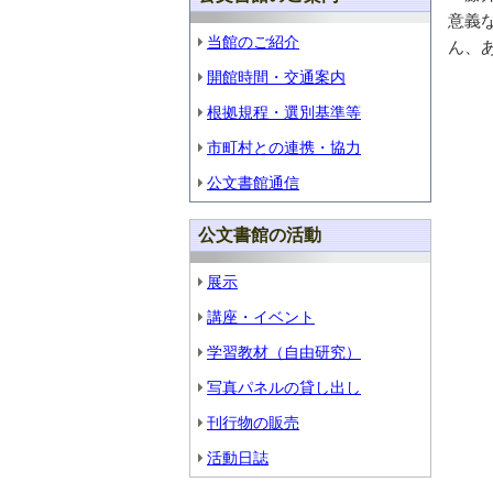
意義
当館のご紹介
ん、
開館時間・交通案内
根拠規程・選別基準等
市町村との連携・協力
公文書館通信
公文書館の活動
展示
講座・イベント
学習教材（自由研究）
写真パネルの貸し出し
刊行物の販売
活動日誌