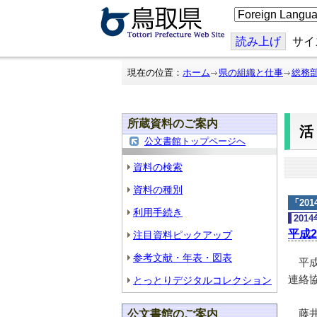
こ
の
ペ
ー
読み上げ
サイ
ジ
を
翻
現在の位置：
ホーム
県の組織と仕事
総務
訳
す
る
所蔵資料のご案内
公文書館トップページへ
資料の検索
資料の種別
「
20
利用手続き
201
平成
注目資料ピックアップ
参考文献・年表・図表
平成
連絡
とっとりデジタルコレクション
藤井
公文書館のご案内