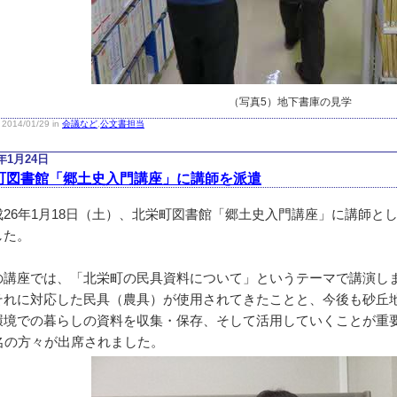
（写真5）地下書庫の見学
2014/01/29 in
会議など
,
公文書担当
4年1月24日
町図書館「郷土史入門講座」に講師を派遣
26年1月18日（土）、北栄町図書館「郷土史入門講座」に講師と
した。
講座では、「北栄町の民具資料について」というテーマで講演し
それに対応した民具（農具）が使用されてきたことと、今後も砂丘
環境での暮らしの資料を収集・保存、そして活用していくことが重
4名の方々が出席されました。