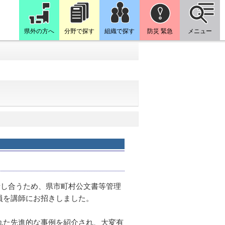
県外の方へ
分野で探す
組織で探す
防災 緊急
メニュー
話し合うため、県市町村公文書等管理
員を講師にお招きしました。
れた先進的な事例を紹介され、大変有