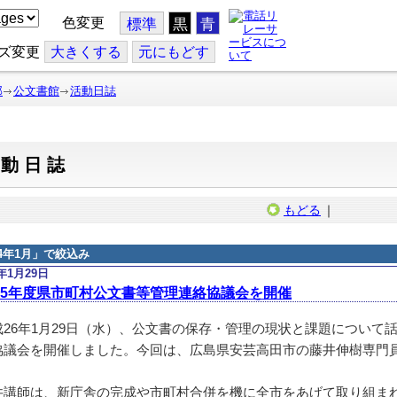
色変更
標準
黒
青
ズ変更
大
きくする
元
にもどす
部
公文書館
活動日誌
活動日誌
もどる
｜
14年1月
」で絞込み
4年1月29日
25年度県市町村公文書等管理連絡協議会を開催
26年1月29日（水）、公文書の保存・管理の現状と課題について
協議会を開催しました。今回は、広島県安芸高田市の藤井伸樹専門
講師は、新庁舎の完成や市町村合併を機に全市をあげて取り組ま