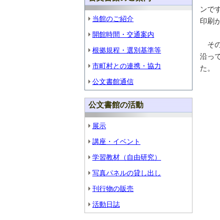
ンで
当館のご紹介
印刷
開館時間・交通案内
その
根拠規程・選別基準等
沿っ
市町村との連携・協力
た。
公文書館通信
公文書館の活動
展示
講座・イベント
学習教材（自由研究）
写真パネルの貸し出し
刊行物の販売
活動日誌