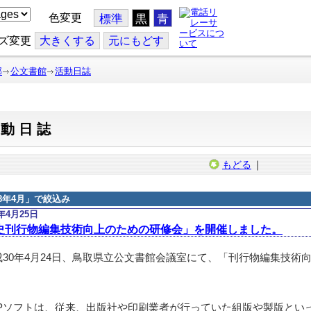
色変更
標準
黒
青
ズ変更
大
きくする
元
にもどす
部
公文書館
活動日誌
活動日誌
もどる
｜
18年4月
」で絞込み
8年4月25日
史刊行物編集技術向上のための研修会」を開催しました。
30年4月24日、鳥取県立公文書館会議室にて、「刊行物編集技術
。
Pソフトは、従来、出版社や印刷業者が行っていた組版や製版とい