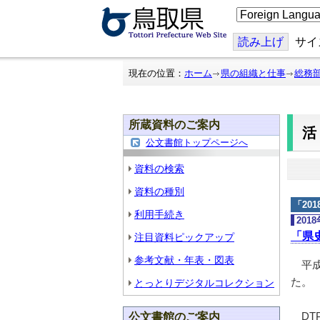
こ
の
ペ
ー
読み上げ
サイ
ジ
を
翻
現在の位置：
ホーム
県の組織と仕事
総務
訳
す
る
所蔵資料のご案内
公文書館トップページへ
資料の検索
資料の種別
「
20
利用手続き
201
「県
注目資料ピックアップ
参考文献・年表・図表
平成
た
とっとりデジタルコレクション
DT
公文書館のご案内