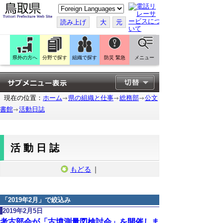
こ
の
ペ
読み上げ
大
元
ー
ジ
を
翻
訳
県外の方へ
分野で探す
組織で探す
防災 緊急
メニュー
す
る
現在の位置：
ホーム
県の組織と仕事
総務部
公文
書館
活動日誌
活動日誌
もどる
｜
「
2019年2月
」で絞込み
2019年2月5日
考古部会が「古墳測量図検討会」を開催しま