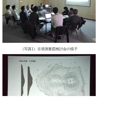
（写真1）古墳測量図検討会の様子
（写真2）検討された古墳測量図の写真
県史編さん室
公文書館
2019/02/05 in
会議など
,
県史編さん室
,
考古