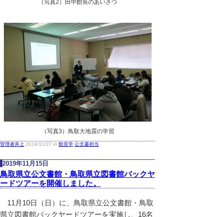
（写真2）田中館長のあいさつ
（写真3）鳥取大地震の学習
管理者井上
2019/11/27 in
館見学
,
公文書担当
2019年11月15日
鳥取県立公文書館・鳥取県立図書館バックヤ
ードツアーを開催しました。
11月10日（日）に、鳥取県立公文書館・鳥取
県立図書館バックヤードツアーを実施し、16名