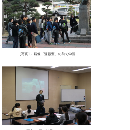
（写真1）銅像「遠藤董」の前で学習