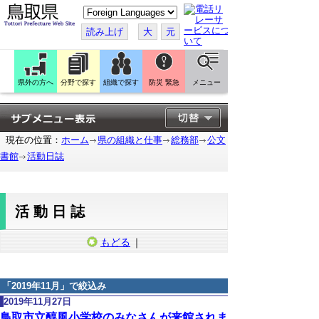
こ
の
ペ
読み上げ
大
元
ー
ジ
を
翻
訳
県外の方へ
分野で探す
組織で探す
防災 緊急
メニュー
す
る
現在の位置：
ホーム
県の組織と仕事
総務部
公文
書館
活動日誌
活動日誌
もどる
｜
「
2019年11月
」で絞込み
2019年11月27日
鳥取市立醇風小学校のみなさんが来館されま