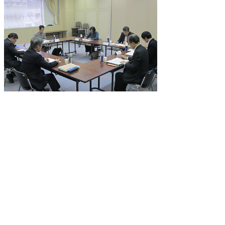
考古部会の様子
公文書館
2020/03/04 in
会議など
,
県史編さん室
▲ページ上部に戻る
と
個人情報保護
|
リンクについて
|
著作権に
り
ついて
|
アクセシビリティ
ネ
鳥取県立公文書館
ッ
住所 〒680-0017