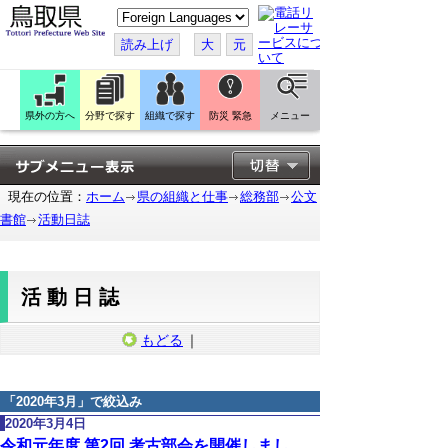
こ
の
ペ
読み上げ
大
元
ー
ジ
を
翻
訳
県外の方へ
分野で探す
組織で探す
防災 緊急
メニュー
す
る
現在の位置：
ホーム
県の組織と仕事
総務部
公文
書館
活動日誌
活動日誌
もどる
｜
「
2020年3月
」で絞込み
2020年3月4日
令和元年度 第2回 考古部会を開催しまし