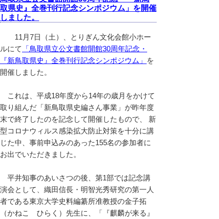
取県史』全巻刊行記念シンポジウム」を開催
しました。
11月7日（土）、とりぎん文化会館小ホー
ルにて
「鳥取県立公文書館開館30周年記念・
『新鳥取県史』全巻刊行記念シンポジウム」
を
開催しました。
これは、平成18年度から14年の歳月をかけて
取り組んだ「新鳥取県史編さん事業」が昨年度
末で終了したのを記念して開催したもので、 新
型コロナウィルス感染拡大防止対策を十分に講
じた中、事前申込みのあった155名の参加者に
お出でいただきました。
平井知事のあいさつの後、第1部では記念講
演会として、織田信長・明智光秀研究の第一人
者である東京大学史料編纂所准教授の金子拓
（かねこ ひらく）先生に、「『麒麟が来る』