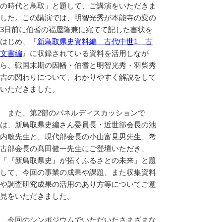
の時代と鳥取」と題して、ご講演をいただきま
した。この講演では、明智光秀が本能寺の変の
3日前に伯耆の福屋隆兼に宛てて記した書状を
はじめ、『
新鳥取県史資料編 古代中世1 古
文書編
』に収録されている資料を活用しなが
ら、戦国末期の因幡・伯耆と明智光秀・羽柴秀
吉の関わりについて、わかりやすく解説をして
いただきました。
また、第2部のパネルディスカッションで
は、新鳥取県史編さん委員長・近世部会長の池
内敏先生と、現代部会長の小山富見男先生、考
古部会長の髙田健一先生にご登壇いただき、
「『新鳥取県史』が拓くふるさとの未来」と題
して、今回の事業の成果や課題、また収集資料
や調査研究成果の活用のあり方等についてご意
見をいただきました。
今回のシンポジウムでいただいたさまざまな