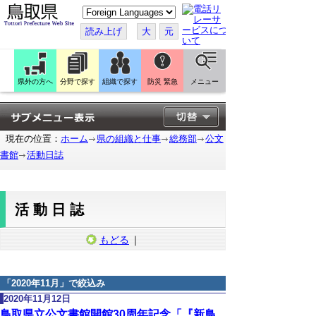
こ
の
ペ
読み上げ
大
元
ー
ジ
を
翻
訳
県外の方へ
分野で探す
組織で探す
防災 緊急
メニュー
す
る
現在の位置：
ホーム
県の組織と仕事
総務部
公文
書館
活動日誌
活動日誌
もどる
｜
「
2020年11月
」で絞込み
2020年11月12日
鳥取県立公文書館開館30周年記念「『新鳥