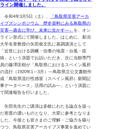
ライン開催しました。
令和4年3月5日（土）、
「鳥取県災害アーカ
イブズシンポジウム 歴史資料にみる鳥取県の
災害―過去に学び、未来に生かす―」
を、オン
ライン形式にて開催しました。はじめに、新潟
大学名誉教授の矢田俊文氏に基調講演として
「近世における因幡・伯耆の地震・台風・疫
病」という演題でお話いただき、次に当館専門
員の藤澤匡樹が「鳥取県におけるスペイン風邪
の流行（1920年1～3月）―鳥取県立公文書館作
成「鳥取県流行性感冒（スペイン風邪）新聞記
事データベース」活用の試み―」という演題に
て関連報告を行いました。
矢田先生のご講演は多岐にわたる論点を扱っ
た密度の濃いものとなり、大変に参考となりま
した。今後とも皆さまのご理解・ご協力を賜り
つつ、鳥取県災害アーカイブズ事業を進めてい