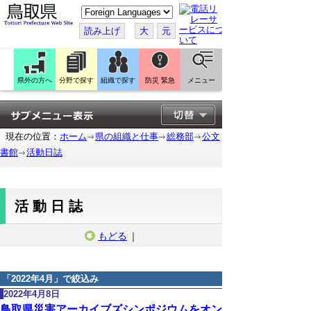
こ
の
ペ
読み上げ
大
元
ー
ジ
を
翻
訳
県外の方へ
分野で探す
組織で探す
防災 緊急
メニュー
す
る
現在の位置：
ホーム
県の組織と仕事
総務部
公文
書館
活動日誌
活動日誌
もどる
｜
「
2022年4月
」で絞込み
2022年4月8日
鳥取県災害アーカイブズシンポジウムをオン