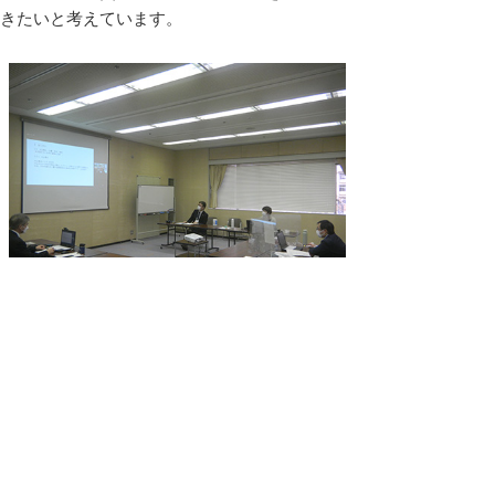
きたいと考えています。
シンポジウムの様子
公文書館
2022/04/08 in
県史活用担当
,
講座などのイベント
▲ページ上部に戻る
と
個人情報保護
|
リンクについて
|
著作権に
り
ついて
|
アクセシビリティ