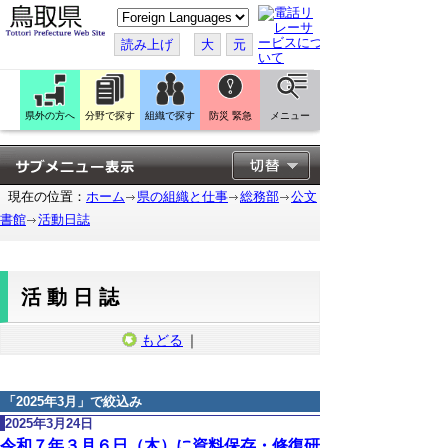
こ
の
ペ
読み上げ
大
元
ー
ジ
を
翻
訳
県外の方へ
分野で探す
組織で探す
防災 緊急
メニュー
す
る
現在の位置：
ホーム
県の組織と仕事
総務部
公文
書館
活動日誌
活動日誌
もどる
｜
「
2025年3月
」で絞込み
2025年3月24日
令和７年３月６日（木）に資料保存・修復研