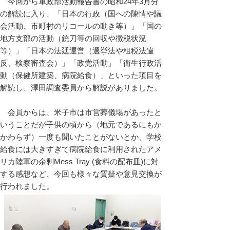
今回から軍政部活動報告書の昭和24年3月分
の解読に入り、「日本の行政（国への陳情や議
会活動、市町村のリコールの動き等）」「国の
地方支部の活動（銃刀等の回収や徴税状況
等）」「日本の法廷運営（選挙法や租税法違
反、検察審査会）」「政党活動」「衛生行政活
動（保健所建築、病院給食）」といった項目を
解読し、澤田調査委員から解説がありました。
会員からは、米子市は市営葬儀場があったと
いうことだが子供の頃から（地元であるにもか
かわらず）一度も聞いたことがないとか、学校
給食には大きすぎて病院給食に利用されたアメ
リカ陸軍の余剰Mess Tray (食料の配布皿)に対
する感想など、今回も様々な質疑や意見交換が
行われました。