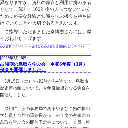
異なりますが、資料の保存と利用に携わる者
として、50年、100年後の人へつないでいく
ために必要な経験と知識を学ぶ機会を持ち続
けていくことが大切であると思います。
ご指導いただきました秦博志さんには、厚
くお礼申し上げます。
公文書館
2025/03/24 in
会議など
,
公文書担当
,
講座などのイベント
2025年3月18日
占領期の鳥取を学ぶ会 令和6年度（3月）
例会を開催しました。
3月15日（土）午後2時から4時まで、鳥取市
歴史博物館において、今年度最後となる例会を
開催しました。
最初に、会の事務局であるやまびこ館の横山
学芸員と当館の澤館長から、来年度の占領期の
鳥取を学ぶ会の開催予定等について、会員へ報