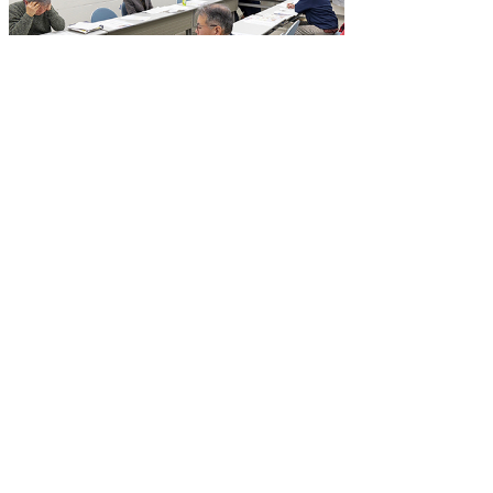
（写真3）会員によるレポートの解読の様子
公文書館
2025/03/18 in
県史活用担当
,
講座などのイベント
2025年3月3日
令和６年度第１回鳥取県史編さん委員会を開
催しました。
令和7年2月11日（火）、公文書館会議室にお
いて、令和6年度第1回鳥取県史編さん委員会を
開催しました。
会議では、9名の委員が参加し、名古屋大学
大学院人文学研究科の池内敏名誉教授が座長に