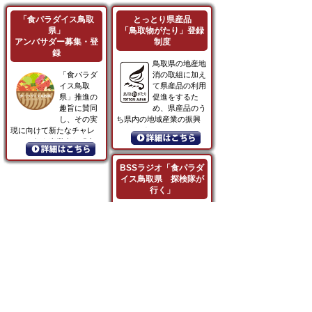
「食パラダイス鳥取
とっとり県産品
県」
「鳥取物がたり」登録
アンバサダー募集・登
制度
録
鳥取県の地産地
「食パラダ
消の取組に加え
イス鳥取
て県産品の利用
県」推進の
促進をするた
趣旨に賛同
め、県産品のう
し、その実
ち県内の地域産業の振興
現に向けて新たなチャレ
につながると...
ンジを行う事業者を「食
パラダイス鳥取県」アン
バサダーとして登録する
BSSラジオ「食パラダ
ことで、鳥取県の食の魅
イス鳥取県 探検隊が
力向上と情報発信を行い
行く」
ます。
県産農産物
やそれらを
原料にした
加工食品等
について、
ラジオ番組内でパーソナ
リティによる商品等の紹
介や生...