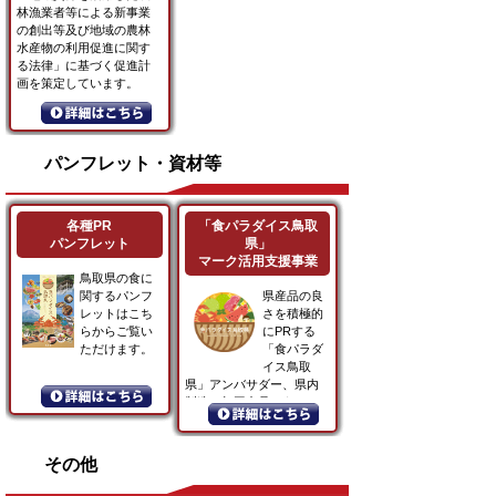
林漁業者等による新事業
の創出等及び地域の農林
水産物の利用促進に関す
る法律」に基づく促進計
画を策定しています。
パンフレット・資材等
各種PR
「食パラダイス鳥取
パンフレット
県」
マーク活用支援事業
鳥取県の食に
関するパンフ
県産品の良
レットはこち
さを積極的
らからご覧い
にPRする
ただけます。
「食パラダ
イス鳥取
県」アンバサダー、県内
製造の加工食品である
「鳥取県ふ...
その他