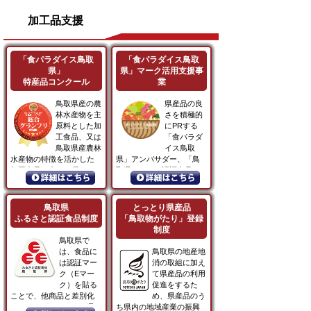
加工品支援
「食パラダイス鳥取
「食パラダイス鳥取
県」
県」マーク活用支援事
特産品コンクール
業
鳥取県産の農
県産品の良
林水産物を主
さを積極的
原料とした加
にPRする
工食品、又は
「食パラダ
鳥取県産農林
イス鳥取
水産物の特徴を活かした
県」アンバサダー、「鳥
加工食品の中から優れた
取県ふるさと認証食品」
新商品を表彰・PRするこ
や「鳥取物がたり」登録
とにより、新商品の販路
事業者、「食パラダイス
拡大と開発を促し、「食
鳥取県」特産品コンクー
鳥取県
とっとり県産品
パラダイス鳥取県」にふ
ル受賞事業者等が「食パ
ふるさと認証食品制度
「鳥取物がたり」登録
さわしい加工食品の充実
ラダイス鳥取県」に関す
制度
を図ることを目的に、
る取組の周知を図るため...
鳥取県で
「食パラダイス鳥取県」
は、食品に
鳥取県の地産地
特産品コンクールを開催
は認証マー
消の取組に加え
しています。
ク（Eマー
て県産品の利用
ク）を貼る
促進をするた
ことで、他商品と差別化
め、県産品のう
することができます。県
ち県内の地域産業の振興