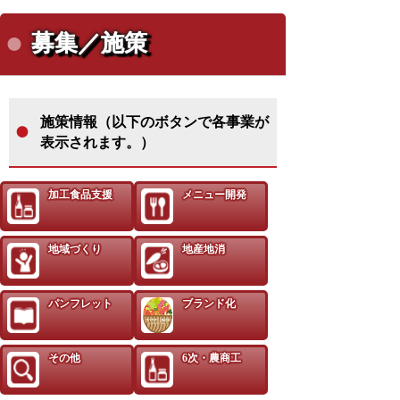
募集／施策
施策情報（以下のボタンで各事業が
表示されます。）
加工食品支援
メニュー開発
地域づくり
地産地消
パンフレット
ブランド化
その他
6次・農商工