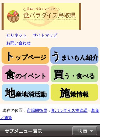
とりネット
サイトマップ
お問い合わせ
ト
う
ップページ
まいもん紹介
食
買
のイベント
う・食べる
地
施
産地消活動
策情報
現在の位置：
市場開拓局
食パラダイス推進課
募集
／施策