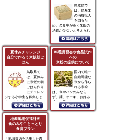
鳥取県で
は、県産米
の消費拡大
を図るた
め、欠食率が高く米飯の
消費が少ないと考えられ
る「朝食」を重点に、家
庭で朝...
夏休みチャレンジ
料理講習会や食品試作
自分で作ろう米飯朝ご
への
はん
米粉の提供について
鳥取県で
国内で唯一
は、夏休み
自給可能な
に米飯の朝
米から作ら
ごはん作り
れる米粉
にチャレン
は、今やパンのみなら
ジする小学生を募集しま
ず、麺、ケーキ、お好み
す。 自分の朝ごはん作り
焼き、天ぷら、ケ－キな
の体験を...
ど幅広く活...
地産地消促進計画
食のみやことっとり
食育プラン
「地域資源を活用した農