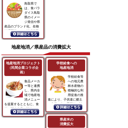
鳥取県で
は、食パラ
ダイス鳥取
県のイメー
ジ発信や県
産品のブランド化、名物
料理開発による地域振興
等、食...
地産地消／県産品の消費拡大
地産地消プロジェクト
学校給食への
（民間企業コラボ企
地産地消
画）
学校給食等
食品メーカ
への地元農
ー等と連携
林水産物の
し、県内全
積極的な利
域で地産地
用促進の推
消メニュー
進により、子供達に郷土
を提案するとともに、食
の農業、食の重要性に対
材と関連商品を販売しま
す...
す。
県産米の
消費拡大