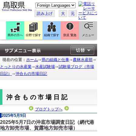
こ
の
ペ
読み上げ
大
元
ー
ジ
を
翻
訳
県外の方へ
分野で探す
組織で探す
防災 緊急
メニュー
す
る
現在の位置：
ホーム
県の組織と仕事
農林水産部
とっとりの水産業
水産試験場
試験場ブログ（市場
日記）
沖合もの市場日記
沖合もの市場日記
ブログトップへ
2025年5月9日
2025年5月7日の沖底市場調査日記（網代港
地方卸売市場、賀露地方卸売市場）