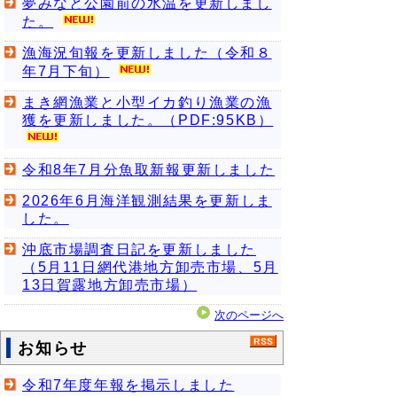
夢みなと公園前の水温を更新しまし
た。
漁海況旬報を更新しました（令和８
年7月下旬）
まき網漁業と小型イカ釣り漁業の漁
獲を更新しました。（PDF:95KB）
令和8年7月分魚取新報更新しました
2026年6月海洋観測結果を更新しま
した。
沖底市場調査日記を更新しました
（5月11日網代港地方卸売市場、5月
13日賀露地方卸売市場）
次のページへ
お知らせ
令和7年度年報を掲示しました