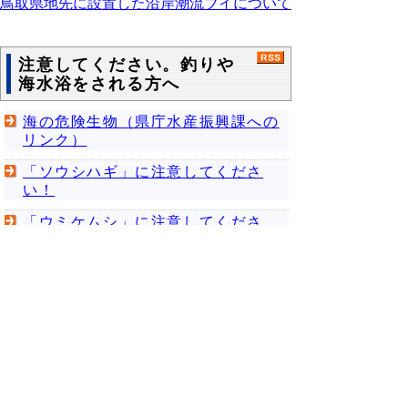
鳥取県地先に設置した沿岸潮流ブイについて
注意してください。釣りや
海水浴をされる方へ
海の危険生物（県庁水産振興課への
リンク）
「ソウシハギ」に注意してくださ
い！
「ウミケムシ」に注意してくださ
い！
イカ漁況案内
電話応答専用の「白いか（ケンサキイ
カ）、しまめいか（スルメイカ）漁況案内」
を行っています。白いかは、長崎県及び兵庫
県の漁模様をお知らせしています。しまめい