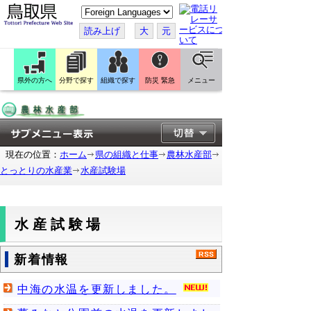
こ
の
ペ
読み上げ
大
元
ー
ジ
を
翻
訳
県外の方へ
分野で探す
組織で探す
防災 緊急
メニュー
す
る
現在の位置：
ホーム
県の組織と仕事
農林水産部
とっとりの水産業
水産試験場
水産試験場
新着情報
中海の水温を更新しました。