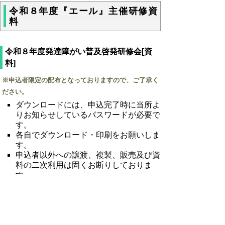
令和８年度『エール』主催研修資
料
令和８年度発達障がい普及啓発研修会[資
料]
※申込者限定の配布となっておりますので、ご了承く
ださい。
ダウンロードには、申込完了時に当所よ
りお知らせしているパスワードが必要で
す。
各自でダウンロード・印刷をお願いしま
す。
申込者以外への譲渡、複製、販売及び資
料の二次利用は固くお断りしておりま
す。
通信料は自己負担となります。通信環境
にご注意ください。
研修資料PDF (pdf:10828KB)