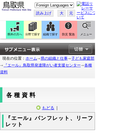
こ
の
ペ
読み上げ
大
元
ー
ジ
を
翻
訳
県外の方へ
分野で探す
組織で探す
防災 緊急
メニュー
す
る
現在の位置：
ホーム
県の組織と仕事
子ども家庭部
『エール』鳥取県発達障がい者支援センター
各種
資料
各種資料
もどる
｜
『エール』パンフレット、リーフ
レット