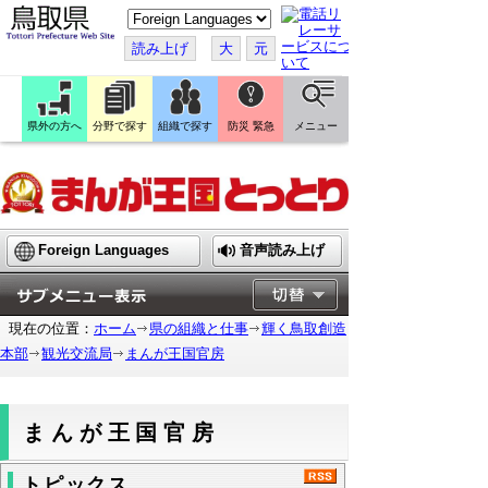
こ
の
ペ
読み上げ
大
元
ー
ジ
を
翻
訳
県外の方へ
分野で探す
組織で探す
防災 緊急
メニュー
す
る
Foreign Languages
音声読み上げ
現在の位置：
ホーム
県の組織と仕事
輝く鳥取創造
本部
観光交流局
まんが王国官房
まんが王国官房
トピックス