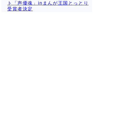
ト「声優魂」inまんが王国とっとり
受賞者決定
2025年08月12日
2025国際声優コンテス
ト「声優魂」inまんが王国とっとり
（決勝）の開催
2025年08月12日
「名探偵コナンまつり
inまんが王国とっとり2025」の開催
2025年08月07日
「名探偵コナンまつ
り」参加のお客様を赤い蝶ネクタイ
でおもてなし
次のページへ
▲ページ上部に戻る
と
個人情報保護
|
リンクについて
|
著作権に
り
ついて
|
アクセシビリティ
ネ
鳥取県 輝く鳥取創造本部 観光交流
ッ
局 まんが王国官房