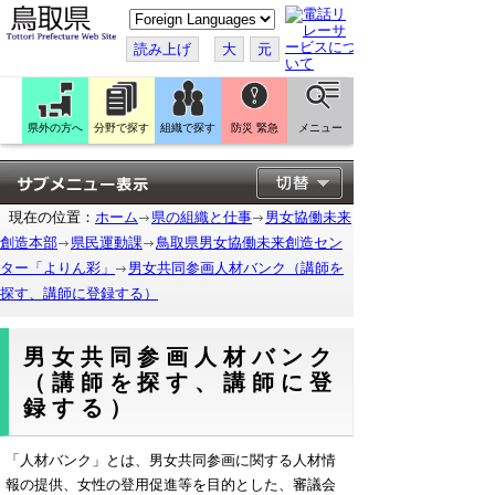
こ
の
ペ
読み上げ
大
元
ー
ジ
を
翻
訳
県外の方へ
分野で探す
組織で探す
防災 緊急
メニュー
す
る
現在の位置：
ホーム
県の組織と仕事
男女協働未来
創造本部
県民運動課
鳥取県男女協働未来創造セン
ター「よりん彩」
男女共同参画人材バンク（講師を
探す、講師に登録する）
男女共同参画人材バンク
（講師を探す、講師に登
録する）
「人材バンク」とは、男女共同参画に関する人材情
報の提供、女性の登用促進等を目的とした、審議会