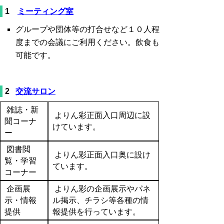
1
ミーティング室
グループや団体等の打合せなど１０人程
度までの会議にご利用ください。飲食も
可能です。
2
交流サロン
雑誌・新
よりん彩正面入口周辺に設
聞コーナ
けています。
ー
図書閲
よりん彩正面入口奥に設け
覧・学習
ています。
コーナー
企画展
よりん彩の企画展示やパネ
示・情報
ル掲示、チラシ等各種の情
提供
報提供を行っています。