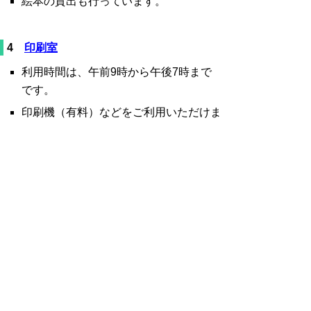
絵本の貸出も行っています。
4
印刷室
利用時間は、午前9時から午後7時まで
です。
印刷機（有料）などをご利用いただけま
す。（用紙は各自ご用意ください。）
5
団体ボックス
男女協働未来創造センターを利用される
団体の文房具などの保管に使用できま
す。