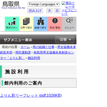
こ
の
ペ
読み上げ
大
元
ー
ジ
を
翻
訳
県外の方へ
分野で探す
組織で探す
防災 緊急
メニュー
す
る
現在の位置：
ホーム
県の組織と仕事
男女協働未来
創造本部
県民運動課
鳥取県男女協働未来創造セン
ター「よりん彩」
施設利用
施設利用
館内利用のご案内
よりん彩リーフレット (pdf:1026KB)